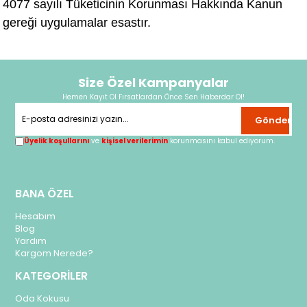
4077 sayılı Tüketicinin Korunması Hakkında Kanun
gereği uygulamalar esastır.
Size Özel Kampanyalar
Hemen Kayıt Ol Fırsatlardan Önce Sen Haberdar Ol!
Gönder
Üyelik koşullarını
ve
kişisel verilerimin
korunmasını kabul ediyorum.
BANA ÖZEL
Hesabım
Blog
Yardım
Kargom Nerede?
KATEGORİLER
Oda Kokusu