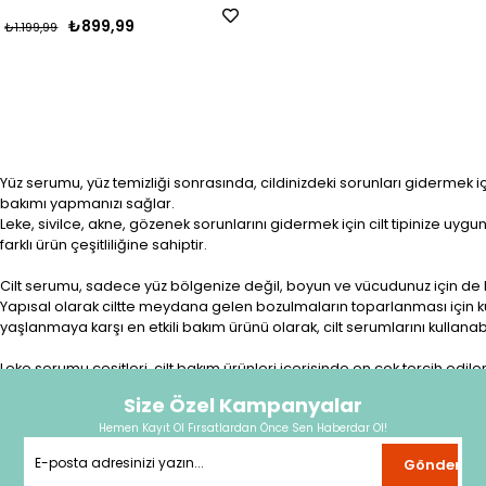
₺899,99
₺1.199,99
Yüz serumu, yüz temizliği sonrasında, cildinizdeki sorunları gidermek için 
bakımı yapmanızı sağlar.
Leke, sivilce, akne, gözenek sorunlarını gidermek için cilt tipinize uyg
farklı ürün çeşitliliğine sahiptir.
Cilt serumu, sadece yüz bölgenize değil, boyun ve vücudunuz için de k
Yapısal olarak ciltte meydana gelen bozulmaların toparlanması için kulla
yaşlanmaya karşı en etkili bakım ürünü olarak, cilt serumlarını kullanabi
Leke serumu çeşitleri, cilt bakım ürünleri içerisinde en çok tercih edi
sağlar.
Size Özel Kampanyalar
Leke serumu çeşitlerinin etkisini göstermesi için doğru şekilde ve düze
Hemen Kayıt Ol Fırsatlardan Önce Sen Haberdar Ol!
arasından seçiminizi yapabilirsiniz.
Gönder
Yüz bakım serumu, cilt bakımında çok yönlü kullanım ayrıcalığı sunar. Öz