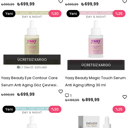
ml
₺699,99
₺699,99
₺999,99
₺999,99
Yeni
%30
Yeni
%25
Ürün
Ürün
ÜCRETSIZ KARGO
ÜCRETSIZ KARGO
Yaay Beauty Eye Contour Care
Yaay Beauty Magic Touch Serum
Serum Anti Aging Göz Çevresi
Anti Aging Lifting 30 ml
Serumu 30 ml
₺699,99
₺999,99
1
₺899,99
₺1.199,99
Yeni
%30
%25
Ürün