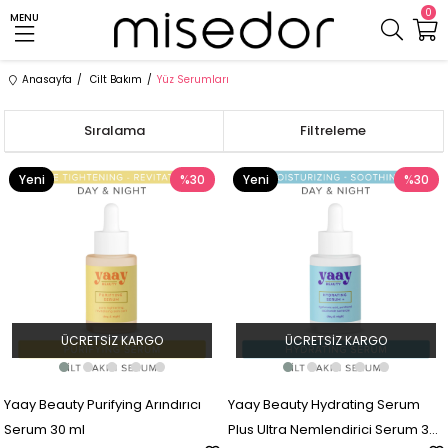
0
MENU
Anasayfa
Cilt Bakım
Yüz Serumları
Sıralama
Filtreleme
Yeni
%30
Yeni
%30
Ürün
Ürün
ÜCRETSIZ KARGO
ÜCRETSIZ KARGO
Yaay Beauty Purifying Arındırıcı
Yaay Beauty Hydrating Serum
Serum 30 ml
Plus Ultra Nemlendirici Serum 30