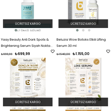
ÜCRETSIZ KARGO
ÜCRETSIZ KARGO
Yaay Beauty Anti Dark Spots &
Beluzia Wow Botoks Etkili Lifting
Brightening Serum Siyah Nokta
Serum 30 ml
Engelleyici ve Aydınlatıcı 30 ml
₺699,99
₺1.155,00
₺999,99
₺1.540,00
ÜCRETSIZ KARGO
ÜCRETSIZ KARGO