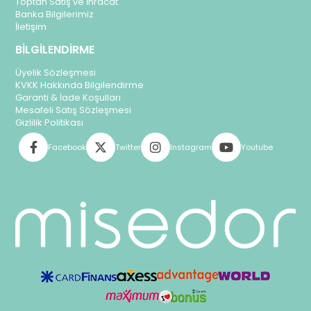
Toptan Satış ve İhracat
Kepek, egzama, dökülme gibi saç derisi sorunları için serum kullanmanı
Banka Bilgilerimiz
ederiz. Saç temizliği sonrası düzenli olarak saç serumu kullanımı, da
İletişim
BİLGİLENDİRME
Üyelik Sözleşmesi
KVKK Hakkında Bilgilendirme
Garanti & İade Koşulları
Mesafeli Satış Sözleşmesi
Gizlilik Politikası
Facebook
Twitter
Instagram
Youtube