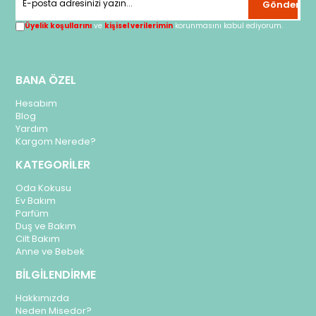
Gönder
Üyelik koşullarını
ve
kişisel verilerimin
korunmasını kabul ediyorum.
BANA ÖZEL
Hesabım
Blog
Yardım
Kargom Nerede?
KATEGORİLER
Oda Kokusu
Ev Bakım
Parfüm
Duş ve Bakım
Cilt Bakım
Anne ve Bebek
BİLGİLENDİRME
Hakkımızda
Neden Misedor?