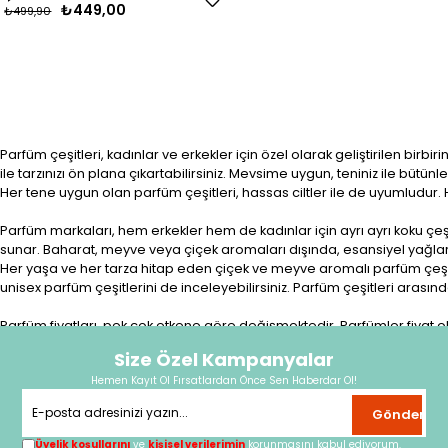
₺449,00
₺499,90
Parfüm çeşitleri, kadınlar ve erkekler için özel olarak geliştirilen birbi
ile tarzınızı ön plana çıkartabilirsiniz. Mevsime uygun, teniniz ile büt
Her tene uygun olan parfüm çeşitleri, hassas ciltler ile de uyumludur.
Parfüm markaları, hem erkekler hem de kadınlar için ayrı ayrı koku çeşitl
sunar. Baharat, meyve veya çiçek aromaları dışında, esansiyel yağlar ile 
Her yaşa ve her tarza hitap eden çiçek ve meyve aromalı parfüm çeşitle
unisex parfüm çeşitlerini de inceleyebilirsiniz. Parfüm çeşitleri arasın
Parfüm fiyatları, pek çok etkene göre değişmektedir. Parfümler fiyat olar
kokuları daha uygun fiyatlara alabilirsiniz. Akılda kalan kokular arasın
Size Özel Kampanyalar
Zencefil, kakule, çiçek, meyve veya baharat kokuları, en çok tercih edil
Hemen Kayıt Ol Fırsatlardan Önce Sen Haberdar Ol!
en önemli faktör ise; boyuttur. Çanta boyu olarak tercih edilen, 10 ml ve
Gönder
Afrodizyak parfüm çeşitleri, son dönemlerin en çok öne çıkan parfümleri
enerjinizi yükseltebilirsiniz. Kadınların sıklıkla tercih ettiği özel parfüm
Üyelik koşullarını
ve
kişisel verilerimin
korunmasını kabul ediyorum.