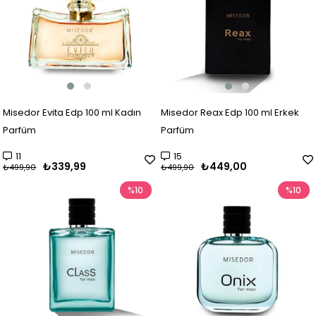
Misedor Evita Edp 100 ml Kadın
Misedor Reax Edp 100 ml Erkek
Parfüm
Parfüm
11
15
₺339,99
₺449,00
₺499,90
₺499,90
%10
%10