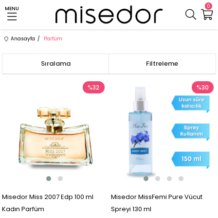
0
MENU
Anasayfa
Parfüm
Sıralama
Filtreleme
%32
%30
Misedor Miss 2007 Edp 100 ml
Misedor MissFemi Pure Vücut
Kadın Parfüm
Spreyi 130 ml