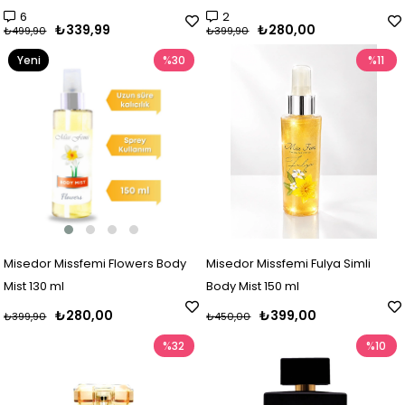
6
2
₺339,99
₺280,00
₺499,90
₺399,90
Yeni
%30
%11
Ürün
Misedor Missfemi Flowers Body
Misedor Missfemi Fulya Simli
Mist 130 ml
Body Mist 150 ml
₺280,00
₺399,00
₺399,90
₺450,00
%32
%10