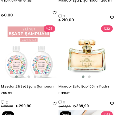
Misedor Eşarp Şampuanı 250 ml
4 LÜ KAMPANYA SET
₺0,00
7
₺210,00
%25
%32
Misedor 2'li Set Eşarp Şampuanı
Misedor Evita Edp 100 ml Kadın
250 ml
Parfüm
2
11
₺299,90
₺339,99
₺399,90
₺499,90
Yeni
Yeni
%42