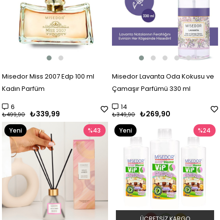
Misedor Miss 2007 Edp 100 ml
Misedor Lavanta Oda Kokusu ve
Kadın Parfüm
Çamaşır Parfümü 330 ml
6
14
₺339,99
₺269,90
₺499,90
₺349,90
Yeni
%43
Yeni
%24
Ürün
Ürün
ÜCRETSIZ KARGO