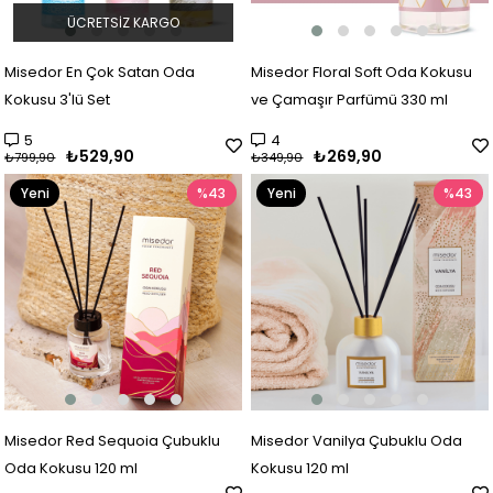
ÜCRETSIZ KARGO
Misedor En Çok Satan Oda
Misedor Floral Soft Oda Kokusu
Kokusu 3'lü Set
ve Çamaşır Parfümü 330 ml
5
4
₺529,90
₺269,90
₺799,90
₺349,90
Yeni
%43
Yeni
%43
Ürün
Ürün
Misedor Red Sequoia Çubuklu
Misedor Vanilya Çubuklu Oda
Oda Kokusu 120 ml
Kokusu 120 ml