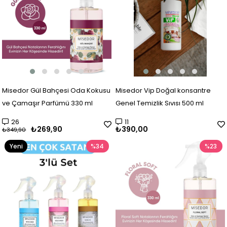
Misedor Gül Bahçesi Oda Kokusu
Misedor Vip Doğal konsantre
ve Çamaşır Parfümü 330 ml
Genel Temizlik Sıvısı 500 ml
26
11
₺269,90
₺390,00
₺349,90
Yeni
%34
%23
Ürün