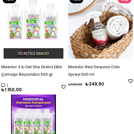
Ürün
Ürün
ÜCRETSIZ KARGO
Misedor 3 lü Set Star Ekstra Etkili
Misedor Red Sequoia Oda
Çamaşır Beyazlatıcı 500 gr
Spreyi 500 ml
₺349,90
₺599,90
1
₺1.150,00