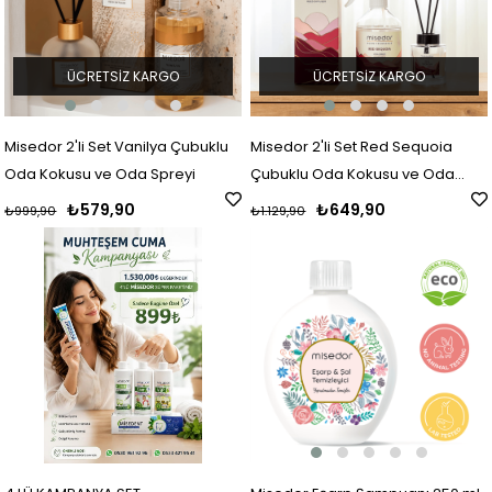
ÜCRETSIZ KARGO
ÜCRETSIZ KARGO
Misedor 2'li Set Vanilya Çubuklu
Misedor 2'li Set Red Sequoia
Oda Kokusu ve Oda Spreyi
Çubuklu Oda Kokusu ve Oda
Spreyi
₺579,90
₺649,90
₺999,90
₺1.129,90