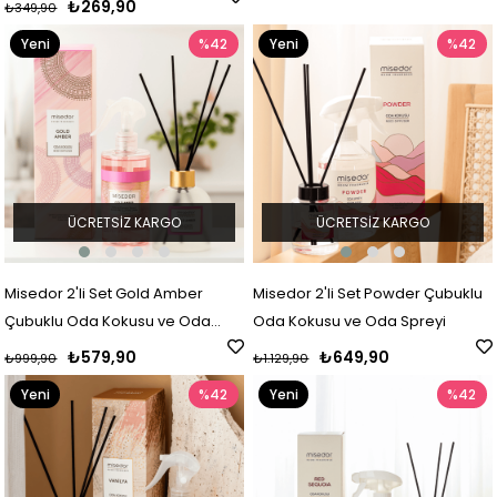
₺269,90
₺349,90
Yeni
%42
Yeni
%42
Ürün
Ürün
ÜCRETSIZ KARGO
ÜCRETSIZ KARGO
Misedor 2'li Set Gold Amber
Misedor 2'li Set Powder Çubuklu
Çubuklu Oda Kokusu ve Oda
Oda Kokusu ve Oda Spreyi
Spreyi
₺579,90
₺649,90
₺999,90
₺1.129,90
Yeni
%42
Yeni
%42
Ürün
Ürün