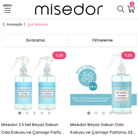
0
MENU
Anasayfa
Çok Satanlar
Sıralama
Filtreleme
%28
%23
Misedor 2 li Set Beyaz Sabun
Misedor Beyaz Sabun Oda
Oda Kokusu ve Çamaşır Parfümü
Kokusu ve Çamaşır Parfümü 330