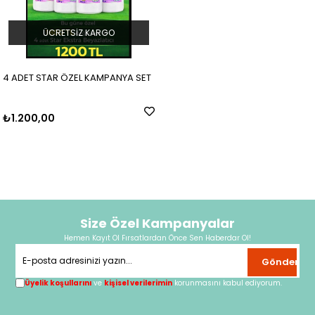
ÜCRETSIZ KARGO
4 ADET STAR ÖZEL KAMPANYA SET
₺1.200,00
Size Özel Kampanyalar
Hemen Kayıt Ol Fırsatlardan Önce Sen Haberdar Ol!
Gönder
Üyelik koşullarını
ve
kişisel verilerimin
korunmasını kabul ediyorum.