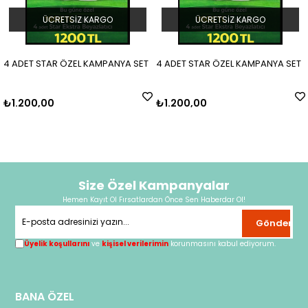
ÜCRETSIZ KARGO
ÜCRETSIZ KARGO
4 ADET STAR ÖZEL KAMPANYA SET
4 ADET STAR ÖZEL KAMPANYA SET
₺1.200,00
₺1.200,00
Size Özel Kampanyalar
Hemen Kayıt Ol Fırsatlardan Önce Sen Haberdar Ol!
Gönder
Üyelik koşullarını
ve
kişisel verilerimin
korunmasını kabul ediyorum.
BANA ÖZEL