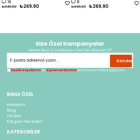
16
8
₺269,90
₺269,90
₺349,90
₺349,90
Size Özel Kampanyalar
Hemen Kayıt Ol Fırsatlardan Önce Sen Haberdar Ol!
Gönder
Üyelik koşullarını
ve
kişisel verilerimin
korunmasını kabul ediyorum.
BANA ÖZEL
Hesabım
Blog
Yardım
Kargom Nerede?
KATEGORİLER