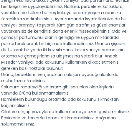
Zengin esansıyla dikkat çeken vanilyalı oda parfümünü, evinizin 
her köşesine uygulayabilirsiniz. Halılara, perdelere, koltuklara, 
yastıklara ve tüllere bu hoş kokuyu sıkarak yaşam alanınıza 
ferahlık kazandırabilirsiniz. Aynı zamanda kıyafetlerinize de bu 
vanilyalı aromayı taşıyarak tüm gün etrafınıza güzel esanslar 
yayarken siz de kendinizi daha enerjik hissedebilirsiniz. Oda ve 
çamaşır parfümünü, alanın genişliğine uygun miktarlarda 
püskürterek pratik bir biçimde kullanabilirsiniz. Ürünün şişesini 
dik tutarak bir ya da iki kez sıkmanız kalıcı vanilya aromasının 
ortama ve çamaşırlarınıza ulaşmasına yeterli olur. Ancak 
Misedor vanilyalı oda kokusunu kullanırken dikkat etmeniz 
gereken bazı noktalar bulunur:
Ürünü, bebeklerin ve çocukların ulaşamayacağı alanlarda 
muhafaza etmelisiniz.
Solunum rahatsızlığı ve astım gibi sorunları olan kişilerin 
yanında ürünü kullanmamalısınız.
Hamilelerin bulunduğu ortamda oda kokusunu sıkmaktan 
kaçınmalısınız.
Cilalı ve ahşap yüzeylerde kullanmamaya özen göstermelisiniz.
Besinlerle ve teninizle temas ettirmemelisiniz, doğrudan 
solumamalısınız.