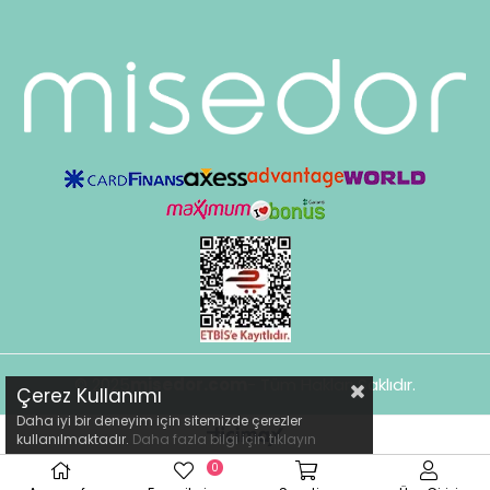
© 2025
misedor.com
- Tüm Hakları Saklıdır.
Çerez Kullanımı
Daha iyi bir deneyim için sitemizde çerezler
kullanılmaktadır.
Daha fazla bilgi için
tıklayın
0