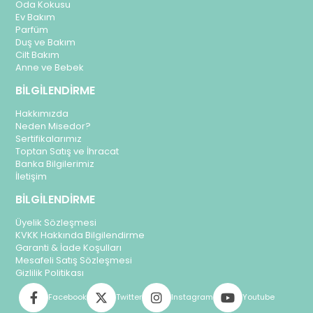
Oda Kokusu
Ev Bakım
Parfüm
Duş ve Bakım
Cilt Bakım
Anne ve Bebek
BİLGİLENDİRME
Hakkımızda
Neden Misedor?
Sertifikalarımız
Toptan Satış ve İhracat
Banka Bilgilerimiz
İletişim
BİLGİLENDİRME
Üyelik Sözleşmesi
KVKK Hakkında Bilgilendirme
Garanti & İade Koşulları
Mesafeli Satış Sözleşmesi
Gizlilik Politikası
Facebook
Twitter
Instagram
Youtube