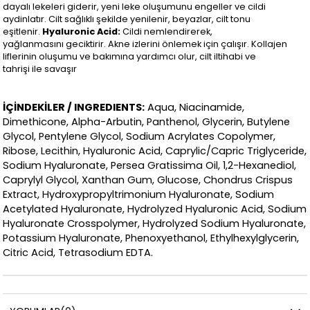
dayalı lekeleri giderir, yeni leke oluşumunu engeller ve cildi
aydinlatır. Cilt sağlıklı şekilde yenilenir, beyazlar, cilt tonu
eşitlenir.
Hyaluronic Acid:
Cildi nemlendirerek,
yağlanmasını geciktirir. Akne izlerini önlemek için çalışır. Kollajen
liflerinin oluşumu ve bakımına yardımcı olur, cilt iltihabi ve
tahrişi ile savaşır
İÇİNDEKİLER / INGREDIENTS:
Aqua, Niacinamide,
Dimethicone, Alpha-Arbutin, Panthenol, Glycerin, Butylene
Glycol, Pentylene Glycol, Sodium Acrylates Copolymer,
Ribose, Lecithin, Hyaluronic Acid, Caprylic/Capric Triglyceride,
Sodium Hyaluronate, Persea Gratissima Oil, 1,2-Hexanediol,
Caprylyl Glycol, Xanthan Gum, Glucose, Chondrus Crispus
Extract, Hydroxypropyltrimonium Hyaluronate, Sodium
Acetylated Hyaluronate, Hydrolyzed Hyaluronic Acid, Sodium
Hyaluronate Crosspolymer, Hydrolyzed Sodium Hyaluronate,
Potassium Hyaluronate, Phenoxyethanol, Ethylhexylglycerin,
Citric Acid, Tetrasodium EDTA.