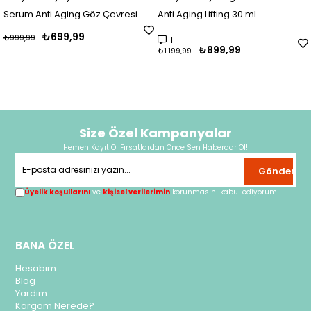
Serum Anti Aging Göz Çevresi
Anti Aging Lifting 30 ml
Serumu 30 ml
₺699,99
₺999,99
1
₺899,99
₺1.199,99
Size Özel Kampanyalar
Hemen Kayıt Ol Fırsatlardan Önce Sen Haberdar Ol!
Gönder
Üyelik koşullarını
ve
kişisel verilerimin
korunmasını kabul ediyorum.
BANA ÖZEL
Hesabım
Blog
Yardım
Kargom Nerede?