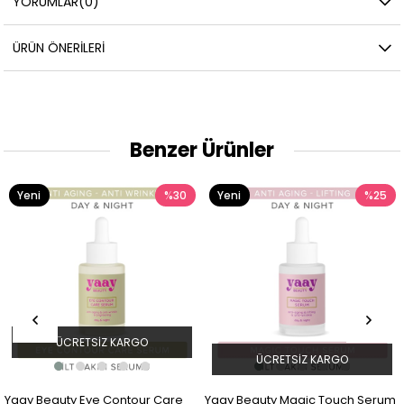
YORUMLAR
(0)
ÜRÜN ÖNERILERI
Benzer Ürünler
Yeni
%30
Yeni
%25
Ürün
Ürün
ÜCRETSIZ KARGO
ÜCRETSIZ KARGO
Yaay Beauty Eye Contour Care
Yaay Beauty Magic Touch Serum