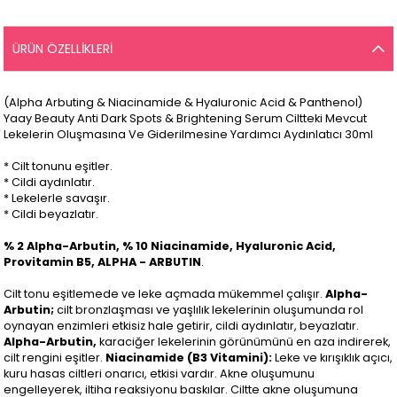
ÜRÜN ÖZELLIKLERI
(Alpha Arbuting & Niacinamide & Hyaluronic Acid & Panthenol)
Yaay Beauty Anti Dark Spots & Brightening Serum Ciltteki Mevcut
Lekelerin Oluşmasına Ve Giderilmesine Yardımcı Aydınlatıcı 30ml
* Cilt tonunu eşitler.
* Cildi aydınlatır.
* Lekelerle savaşır.
* Cildi beyazlatır.
% 2 Alpha-Arbutin, % 10 Niacinamide, Hyaluronic Acid,
Provitamin B5, ALPHA - ARBUTIN
.
Cilt tonu eşitlemede ve leke açmada mükemmel çalışır.
Alpha-
Arbutin;
cilt bronzlaşması ve yaşlılık lekelerinin oluşumunda rol
oynayan enzimleri etkisiz hale getirir, cildi aydınlatır, beyazlatır.
Alpha-Arbutin,
karaciğer lekelerinin görünümünü en aza indirerek,
cilt rengini eşitler.
Niacinamide (B3 Vitamini):
Leke ve kırışıklık açıcı,
kuru hasas ciltleri onarıcı, etkisi vardır. Akne oluşumunu
engelleyerek, iltiha reaksiyonu baskılar. Ciltte akne oluşumuna