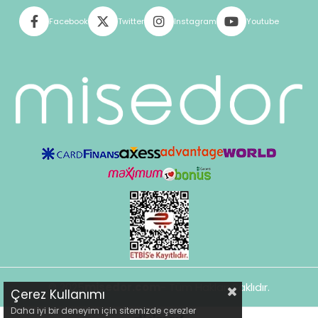
Facebook
Twitter
Instagram
Youtube
© 2025
misedor.com
- Tüm Hakları Saklıdır.
Çerez Kullanımı
Daha iyi bir deneyim için sitemizde çerezler