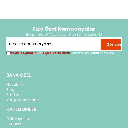
Size Özel Kampanyalar
Hemen Kayıt Ol Fırsatlardan Önce Sen Haberdar Ol!
Gönder
Üyelik koşullarını
ve
kişisel verilerimin
korunmasını kabul ediyorum.
BANA ÖZEL
Hesabım
Blog
Yardım
Kargom Nerede?
KATEGORİLER
Oda Kokusu
Ev Bakım