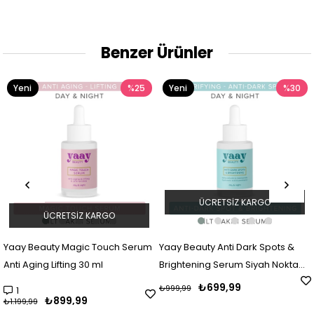
Benzer Ürünler
Yeni
%25
Yeni
%30
Ürün
Ürün
ÜCRETSIZ KARGO
ÜCRETSIZ KARGO
Yaay Beauty Magic Touch Serum
Yaay Beauty Anti Dark Spots &
Anti Aging Lifting 30 ml
Brightening Serum Siyah Nokta
Engelleyici ve Aydınlatıcı 30 ml
₺699,99
₺999,99
1
₺899,99
₺1.199,99