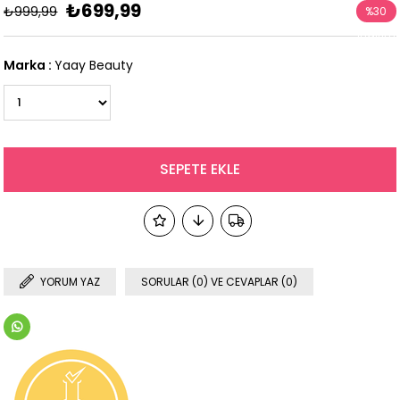
₺699,99
₺999,99
%
30
İndirim
Marka
:
Yaay Beauty
YORUM YAZ
SORULAR (0) VE CEVAPLAR (0)