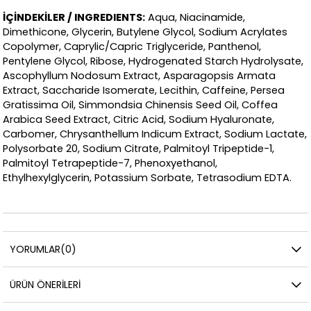
İÇİNDEKİLER / INGREDIENTS:
Aqua, Niacinamide,
Dimethicone, Glycerin, Butylene Glycol, Sodium Acrylates
Copolymer, Caprylic/Capric Triglyceride, Panthenol,
Pentylene Glycol, Ribose, Hydrogenated Starch Hydrolysate,
Ascophyllum Nodosum Extract, Asparagopsis Armata
Extract, Saccharide Isomerate, Lecithin, Caffeine, Persea
Gratissima Oil, Simmondsia Chinensis Seed Oil, Coffea
Arabica Seed Extract, Citric Acid, Sodium Hyaluronate,
Carbomer, Chrysanthellum Indicum Extract, Sodium Lactate,
Polysorbate 20, Sodium Citrate, Palmitoyl Tripeptide-1,
Palmitoyl Tetrapeptide-7, Phenoxyethanol,
Ethylhexylglycerin, Potassium Sorbate, Tetrasodium EDTA.
YORUMLAR
(0)
ÜRÜN ÖNERILERI