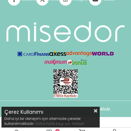
© 2025
misedor.com
- Tüm Hakları Saklıdır.
Çerez Kullanımı
Daha iyi bir deneyim için sitemizde çerezler
kullanılmaktadır.
Daha fazla bilgi için
tıklayın