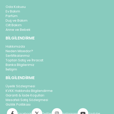
Oda Kokusu
Ev Bakım
Parfüm
Duş ve Bakım
Cilt Bakım
Anne ve Bebek
BİLGİLENDİRME
Hakkımızda
Neden Misedor?
Sertifikalarımız
Toptan Satış ve İhracat
Banka Bilgilerimiz
İletişim
BİLGİLENDİRME
Üyelik Sözleşmesi
KVKK Hakkında Bilgilendirme
Garanti & İade Koşulları
Mesafeli Satış Sözleşmesi
Gizlilik Politikası
Facebook
Twitter
Instagram
Youtube