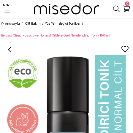
0
MENU
Anasayfa
Cilt Bakım
Yüz Temizleyici Tonikler
Beluzia Clinic Hassas ve Normal Ciltlere Özel Nemlendirici Tonik 150 ml