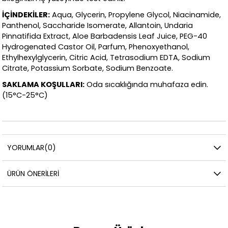
İÇİNDEKİLER:
Aqua, Glycerin, Propylene Glycol, Niacinamide,
Panthenol, Saccharide Isomerate, Allantoin, Undaria
Pinnatifida Extract, Aloe Barbadensis Leaf Juice, PEG-40
Hydrogenated Castor Oil, Parfum, Phenoxyethanol,
Ethylhexylglycerin, Citric Acid, Tetrasodium EDTA, Sodium
Citrate, Potassium Sorbate, Sodium Benzoate.
SAKLAMA KOŞULLARI:
Oda sıcaklığında muhafaza edin.
(15°C-25°C)
YORUMLAR
(0)
ÜRÜN ÖNERILERI