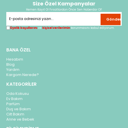
Size Özel Kampanyalar
Hemen Kayıt Ol Fırsatlardan Önce Sen Haberdar Ol!
Gönder
Üyelik koşullarını
ve
kişisel verilerimin
korunmasını kabul ediyorum.
BANA ÖZEL
Hesabım
Blog
Yardım
Kargom Nerede?
KATEGORİLER
Oda Kokusu
Ev Bakım
Parfüm
Duş ve Bakım
Cilt Bakım
Anne ve Bebek