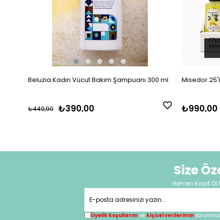
Beluzia Kadın Vücut Bakım Şampuanı 300 ml
Misedor 25'
₺390,00
₺990,00
₺449,90
Size Ö
Hemen Kayıt Ol 
Üyelik koşullarını
ve
kişisel verilerimin
korunması