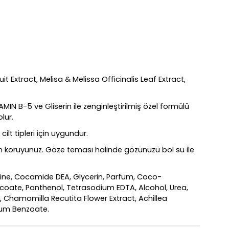
 Extract, Melisa & Melissa Officinalis Leaf Extract,
N B-5 ve Gliserin ile zenginleştirilmiş özel formülü
lur.
ilt tipleri için uygundur.
n koruyunuz. Göze teması halinde gözünüzü bol su ile
e, Cocamide DEA, Glycerin, Parfum, Coco-
ocoate, Panthenol, Tetrasodium EDTA, Alcohol, Urea,
, Chamomilla Recutita Flower Extract, Achillea
dium Benzoate.