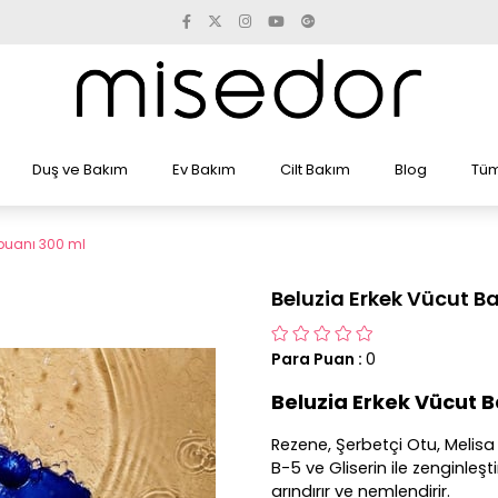
Duş ve Bakım
Ev Bakım
Cilt Bakım
Blog
Tüm
puanı 300 ml
Beluzia Erkek Vücut 
Para Puan
:
0
Beluzia Erkek Vücut
Rezene, Şerbetçi Otu, Melis
B-5 ve Gliserin ile zenginleşt
arındırır ve nemlendirir.