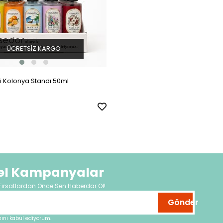
ÜCRETSIZ KARGO
li Kolonya Standı 50ml
zel Kampanyalar
Fırsatlardan Önce Sen Haberdar Ol!
Gönder
nı kabul ediyorum.