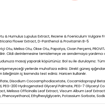
tu & Humulus Lupulus Extract, Rezene & Foeniculum Vulgare Fruit
icaria Flower Extract, D-Panthenol & Provitamin B-5
çi Otu, Melisa Otu, Ökse Otu, Papatya, Civan Perçemi, PROVITAMI
ndirir. Cildi derinlemesine temizlemeye ve arındırmaya yardımcı o
ücudunuza masaj yaparak köpürtünüz. Bol su ile durulayınız. Tüm c
rişemeyeceği yerlerde muhafaza ediniz. Direkt güneş ışığında
 bileğinizin iç kısmında test ediniz. Haricen kullanılır.
lfate, Disodium Cocoamphodiacetate, Cocamidopropyl Betain
cid, PEG-200 Hydrogenated Glyceryl Palmate, PEG-7 Glyceryl C
act, Melissa Officinalis Leaf Extract, Viscum Album Leaf Extract
late, Phenoxyethanol, Ethylhexylglycerin, Potassium Sorbate, So