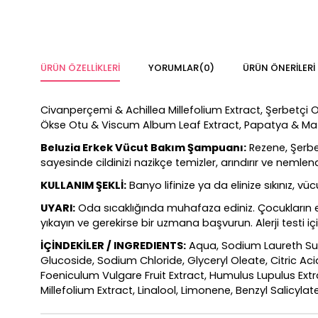
ÜRÜN ÖZELLIKLERI
YORUMLAR
(0)
ÜRÜN ÖNERILERI
Civanperçemi & Achillea Millefolium Extract, Şerbetçi O
Ökse Otu & Viscum Album Leaf Extract, Papatya & Matr
Beluzia Erkek Vücut Bakım Şampuanı:
Rezene, Şerbet
sayesinde cildinizi nazikçe temizler, arındırır ve nemle
KULLANIM ŞEKLİ:
Banyo lifinize ya da elinize sıkınız, v
UYARI:
Oda sıcaklığında muhafaza ediniz. Çocukların e
yıkayın ve gerekirse bir uzmana başvurun. Alerji testi için
İÇİNDEKİLER / INGREDIENTS:
Aqua, Sodium Laureth Su
Glucoside, Sodium Chloride, Glyceryl Oleate, Citric A
Foeniculum Vulgare Fruit Extract, Humulus Lupulus Extr
Millefolium Extract, Linalool, Limonene, Benzyl Salicy