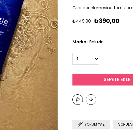
Cildi derinlemesine temizle
₺390,00
₺449,90
Marka
:
Beluzia
YORUM YAZ
SORULAR