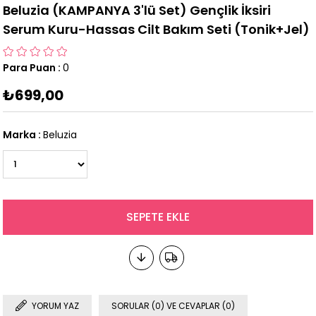
Beluzia (KAMPANYA 3'lü Set) Gençlik İksiri
Serum Kuru-Hassas Cilt Bakım Seti (Tonik+Jel)
Para Puan
:
0
₺699,00
Marka
:
Beluzia
YORUM YAZ
SORULAR (0) VE CEVAPLAR (0)