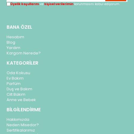
Üyelik koşullarını
ve
kişisel verilerimin
korunmasını kabul ediyorum.
BANA ÖZEL
Hesabım
Blog
Yardım
Kargom Nerede?
KATEGORİLER
Oda Kokusu
Ev Bakım
Parfüm
Duş ve Bakım
Cilt Bakım
Anne ve Bebek
BİLGİLENDİRME
Hakkımızda
Neden Misedor?
Sertifikalarımız