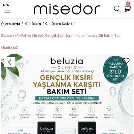
0
MENU
Anasayfa
Cilt Bakım
Cilt Bakım Setleri
Beluzia (KAMPANYA 3'lü Set) Gençlik İksiri Serum Kuru-Hassas Cilt Bakım Seti
(Tonik+Jel)