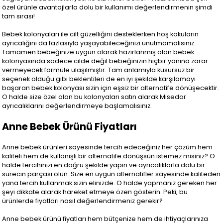
özel ürünle avantajlarla dolu bir kullanımı değerlendirmenin şimdi
tam sırası!
Bebek kolonyaları ile cilt güzelliğini desteklerken hoş kokuların
ayrıcalığını da fazlasıyla yaşayabileceğinizi unutmamalısınız.
Tamamen bebeğinize uygun olarak hazırlanmış olan bebek
kolonyasında sadece cilde değil bebeğinizin hiçbir yanına zarar
vermeyecek formüle ulaşılmıştır. Tam anlamıyla kusursuz bir
seçenek olduğu gibi beklentileri de en iyi şekilde karşılamayı
başaran bebek kolonyası sizin için eşsiz bir alternatife dönüşecektir.
O halde size özel olan bu kolonyaları satın alarak Misedor
ayrıcalıklarını değerlendirmeye başlamalısınız.
Anne Bebek Ürünü Fiyatları
Anne bebek ürünleri sayesinde tercih edeceğiniz her çözüm hem
kaliteli hem de kullanışlı bir alternatife dönüşsün istemez misiniz? O
halde tercihinizi en doğru şekilde yapın ve ayrıcalıklarla dolu bir
sürecin parçası olun. Size en uygun alternatifler sayesinde kaliteden
yana tercih kullanmak sizin elinizde. O halde yapmanız gereken her
şeyi dikkate alarak hareket etmeye özen gösterin. Peki, bu
ürünlerde fiyatları nasıl değerlendirmeniz gerekir?
Anne bebek ürünü fiyatları hem bütçenize hem de ihtiyaçlarınıza