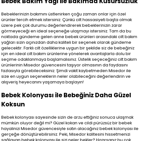
Bebek Bakım Yağı ile Bakımda Kusursuzluk
Bebeklerinizin bakımını üstlenirken çoğu zaman onlar için özel
ürünler tercih etmek istersiniz. Çünkü cilt hassasiyeti başta olmak
üzere pek çok durumu değerlendirerek bebeklerinizin zarar
görmeyeceği en ideal seçeneğe ulaşmayı istersiniz. Tam da bu
noktada gündeme gelen anne bebek ürünleri arasındaki cilt bakım
yağları sizin açınızdan daha kaliteli bir seçenek olarak gündeme
gelecektir. Farklı cilt özelliklerine uygun bir şekilde siz de bebeğiniz
için en ideal cilt bakım ürünlerine yönelerek avantajlarla dolu bir
seçime odaklanmaya başlamalısınız. Üstelik seçeceğiniz cilt bakım
ürünlerinin Misedor güvencesini taşıyor olmasının da faydasını
fazlasıyla görebileceksiniz. Şimdi vakit kaybetmeden Misedor ile
size en uygun seçeneklerin neler olabileceğini değerlendirin ve
alışveriş heyecanını yaşamaya başlayın!
Bebek Kolonyası ile Bebeğiniz Daha Güzel
Koksun
Bebek kolonyası sayesinde sizin de arzu ettiğiniz sonuca ulaşmak
mümkün oluyor değil mi? Güzel kokan ve cildi pürüzsüz bir bebek
hayalinizi Misedor güvencesiyle satın alacağınız bebek kolonyası ile
gerçeğe dönüştürebilirsiniz. Peki, Misedor kalitesini hissetmenizi
sağlayan bebek kolonyası ile sizi neler bekler? Hazırsanız bu çok