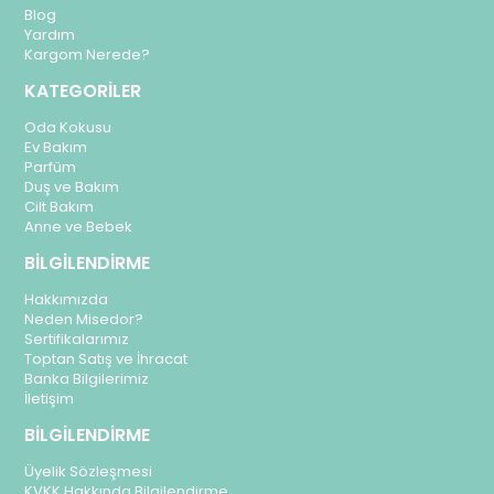
Blog
Yardım
Kargom Nerede?
KATEGORİLER
Oda Kokusu
Ev Bakım
Parfüm
Duş ve Bakım
Cilt Bakım
Anne ve Bebek
BİLGİLENDİRME
Hakkımızda
Neden Misedor?
Sertifikalarımız
Toptan Satış ve İhracat
Banka Bilgilerimiz
İletişim
BİLGİLENDİRME
Üyelik Sözleşmesi
KVKK Hakkında Bilgilendirme