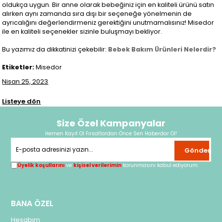
oldukça uygun. Bir anne olarak bebeğiniz için en kaliteli ürünü satın
alırken aynı zamanda sıra dışı bir seçeneğe yönelmenin de
ayrıcalığını değerlendirmeniz gerektiğini unutmamalısınız! Misedor
ile en kaliteli seçenekler sizinle buluşmayı bekliyor.
Bu yazımız da dikkatinizi çekebilir:
Bebek Bakım Ürünleri Nelerdir?
Etiketler:
Misedor
Nisan 25, 2023
Listeye dön
Size Özel Kampanyalar
Hemen Kayıt Ol Fırsatlardan Önce Sen Haberdar Ol!
Gönder
Üyelik koşullarını
ve
kişisel verilerimin
korunmasını kabul ediyorum.
BANA ÖZEL
Hesabım