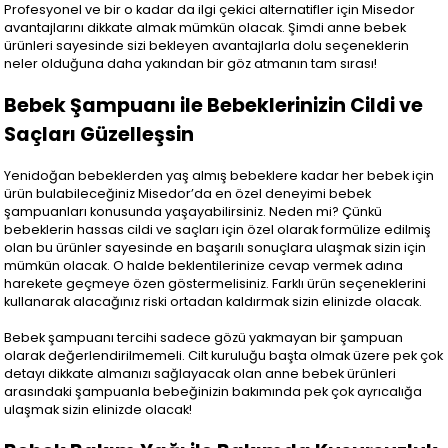
Profesyonel ve bir o kadar da ilgi çekici alternatifler için Misedor
avantajlarını dikkate almak mümkün olacak. Şimdi anne bebek
ürünleri sayesinde sizi bekleyen avantajlarla dolu seçeneklerin
neler olduğuna daha yakından bir göz atmanın tam sırası!
Bebek Şampuanı ile Bebeklerinizin Cildi ve
Saçları Güzelleşsin
Yenidoğan bebeklerden yaş almış bebeklere kadar her bebek için
ürün bulabileceğiniz Misedor’da en özel deneyimi bebek
şampuanları konusunda yaşayabilirsiniz. Neden mi? Çünkü
bebeklerin hassas cildi ve saçları için özel olarak formülize edilmiş
olan bu ürünler sayesinde en başarılı sonuçlara ulaşmak sizin için
mümkün olacak. O halde beklentilerinize cevap vermek adına
harekete geçmeye özen göstermelisiniz. Farklı ürün seçeneklerini
kullanarak alacağınız riski ortadan kaldırmak sizin elinizde olacak.
Bebek şampuanı tercihi sadece gözü yakmayan bir şampuan
olarak değerlendirilmemeli. Cilt kuruluğu başta olmak üzere pek çok
detayı dikkate almanızı sağlayacak olan anne bebek ürünleri
arasındaki şampuanla bebeğinizin bakımında pek çok ayrıcalığa
ulaşmak sizin elinizde olacak!