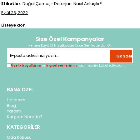
Etiketler:
Doğal Çamaşır Deterjanı Nasıl Anlaşılır?
Eylül 23, 2022
Listeye dön
Size Özel Kampanyalar
Hemen Kayıt Ol Fırsatlardan Önce Sen Haberdar Ol!
Gönder
Üyelik koşullarını
ve
kişisel verilerimin
korunmasını kabul ediyorum.
BANA ÖZEL
Hesabım
Blog
Yardım
Kargom Nerede?
KATEGORİLER
Oda Kokusu