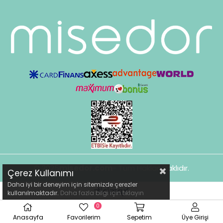
© 2025
misedor.com
- Tüm Hakları Saklıdır.
Çerez Kullanımı
Daha iyi bir deneyim için sitemizde çerezler
kullanılmaktadır.
Daha fazla bilgi için
tıklayın
0
Anasayfa
Favorilerim
Sepetim
Üye Girişi