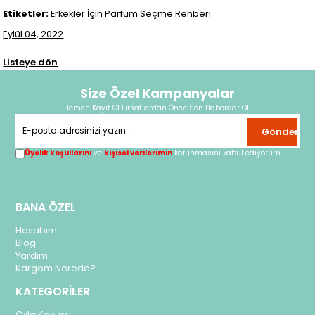
Etiketler:
Erkekler İçin Parfüm Seçme Rehberi
Eylül 04, 2022
Listeye dön
Size Özel Kampanyalar
Hemen Kayıt Ol Fırsatlardan Önce Sen Haberdar Ol!
Gönder
Üyelik koşullarını
ve
kişisel verilerimin
korunmasını kabul ediyorum.
BANA ÖZEL
Hesabım
Blog
Yardım
Kargom Nerede?
KATEGORİLER
Oda Kokusu