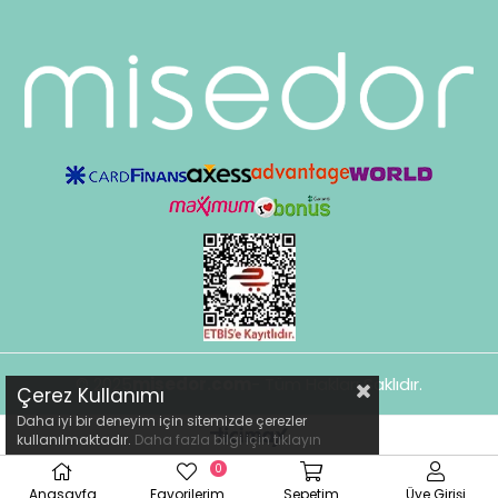
© 2025
misedor.com
- Tüm Hakları Saklıdır.
Çerez Kullanımı
Daha iyi bir deneyim için sitemizde çerezler
kullanılmaktadır.
Daha fazla bilgi için
tıklayın
0
Anasayfa
Favorilerim
Sepetim
Üye Girişi