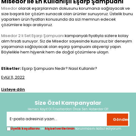
Misedor ile En Kullanışlı Eşarp Şampuanı
Misedor
olarak eşarplarınızın dokusunu korumanızı sağlayacak ve
size başarılı bir çözüm sunacak olan ürünler sunuyoruz. Üstelik bunu
yaparken ürün fiyatları konusunda da sizi memnun edecek
çözümlere kapı aralıyoruz.
Misedor 2 li Set Eşarp Şampuanı
kampanyalı fiyatıyla sizlere kolay
alım fırsatı sunuyor. Siz de Misedor sayesinde kusursuz bir deneyim
yaşamanızı sağlayacak olan eşarp şampuanı alışverişi yapın.
Böylelikle hem hijyenik hem de doğal çözümlere ulaşın.
Etiketler:
Eşarp Şampuanı Nedir? Nasıl Kullanılır?
Eylül 11, 2022
Listeye dön
Size Özel Kampanyalar
Hemen Kayıt Ol Fırsatlardan Önce Sen Haberdar Ol!
Gönder
Üyelik koşullarını
ve
kişisel verilerimin
korunmasını kabul ediyorum.