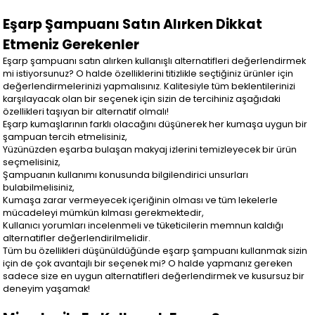
Eşarp Şampuanı Satın Alırken Dikkat
Etmeniz Gerekenler
Eşarp şampuanı satın alırken kullanışlı alternatifleri değerlendirmek
mi istiyorsunuz? O halde özelliklerini titizlikle seçtiğiniz ürünler için
değerlendirmelerinizi yapmalısınız. Kalitesiyle tüm beklentilerinizi
karşılayacak olan bir seçenek için sizin de tercihiniz aşağıdaki
özellikleri taşıyan bir alternatif olmalı!
Eşarp kumaşlarının farklı olacağını düşünerek her kumaşa uygun bir
şampuan tercih etmelisiniz,
Yüzünüzden eşarba bulaşan makyaj izlerini temizleyecek bir ürün
seçmelisiniz,
Şampuanın kullanımı konusunda bilgilendirici unsurları
bulabilmelisiniz,
Kumaşa zarar vermeyecek içeriğinin olması ve tüm lekelerle
mücadeleyi mümkün kılması gerekmektedir,
Kullanıcı yorumları incelenmeli ve tüketicilerin memnun kaldığı
alternatifler değerlendirilmelidir.
Tüm bu özellikleri düşünüldüğünde eşarp şampuanı kullanmak sizin
için de çok avantajlı bir seçenek mi? O halde yapmanız gereken
sadece size en uygun alternatifleri değerlendirmek ve kusursuz bir
deneyim yaşamak!