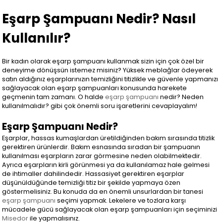
Eşarp Şampuanı Nedir? Nasıl
Kullanılır?
Bir kadın olarak eşarp şampuanı kullanmak sizin için çok özel bir
deneyime dönüşsün istemez misiniz? Yüksek meblağlar ödeyerek
satın aldığınız eşarplarınızın temizliğini titizlikle ve güvenle yapmanızı
sağlayacak olan eşarp şampuanları konusunda harekete
geçmenin tam zamanı. O halde
eşarp şampuanı
nedir? Neden
kullanılmalıdır? gibi çok önemli soru işaretlerini cevaplayalım!
Eşarp Şampuanı Nedir?
Eşarplar, hassas kumaşlardan üretildiğinden bakım sırasında titizlik
gerektiren ürünlerdir. Bakım esnasında sıradan bir şampuanın
kullanılması eşarpların zarar görmesine neden olabilmektedir.
Ayrıca eşarpların kirli görünmesi ya da kullanılamaz hale gelmesi
de ihtimaller dahilindedir. Hassasiyet gerektiren eşarplar
düşünüldüğünde temizliği titiz bir şekilde yapmaya özen
göstermelisiniz. Bu konuda da en önemli unsurlardan bir tanesi
eşarp şampuanı
seçimi yapmak. Lekelere ve tozlara karşı
mücadele gücü sağlayacak olan eşarp şampuanları için seçiminizi
Misedor
ile yapmalısınız.