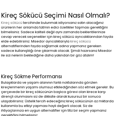
Kireç Sökücü Seçimi Nasıl Olmalı?
Kireç sökücü
tercihinde bulunmak istiyorsanız satın alacağınız
ürünlerin her anlamda tatmin edici özellikler taşıması gerektiğini
bilmelisiniz. Sadece kaliteli değil aynı zamanda beklentilerinize
cevap verecek seçenekler için kireç sökücü ayrıcalıklarından fayda
elde edebilirsiniz. Misedor ayrıcalıklarıyla
kireç sökücü
alternatiflerinden fayda sağlamak adına yapmanız gereken
sadece kullanışlılığı öne çıkarmak olacak. Şimdi hazırsanız Misedor
ile sizi nelerin beklediğine daha yakından bir göz atalım!
Kireç Sökme Performansı
Bulaşıklarda ve yaşam alanının farklı noktalarında görülen
kireçlenmenin yaşamı olumsuz etkilediğinden söz etmek gerekir. Bu
çerçevede bir kireç sökücünün başlıca görevi olan kirece karşı
dirençli olunmasını siz de dikkate alarak kusursuz bir sonuca
ulaşabilirsiniz. Üstelik tercih edeceğiniz kireç sökücünün az miktarda
kullanımla bu etkiyi yapması hayli değerli olacak. Siz de
ihtiyaçlarınıza en uygun alternatifler için titiz bir seçim yapmanız
gerektiğini bilmelisiniz.