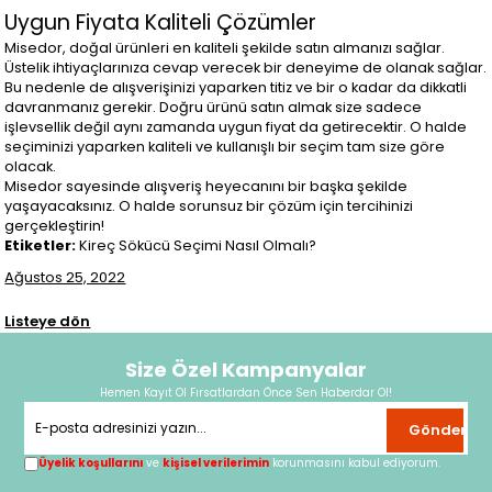
Uygun Fiyata Kaliteli Çözümler
Misedor, doğal ürünleri en kaliteli şekilde satın almanızı sağlar.
Üstelik ihtiyaçlarınıza cevap verecek bir deneyime de olanak sağlar.
Bu nedenle de alışverişinizi yaparken titiz ve bir o kadar da dikkatli
davranmanız gerekir. Doğru ürünü satın almak size sadece
işlevsellik değil aynı zamanda uygun fiyat da getirecektir. O halde
seçiminizi yaparken kaliteli ve kullanışlı bir seçim tam size göre
olacak.
Misedor sayesinde alışveriş heyecanını bir başka şekilde
yaşayacaksınız. O halde sorunsuz bir çözüm için tercihinizi
gerçekleştirin!
Etiketler:
Kireç Sökücü Seçimi Nasıl Olmalı?
Ağustos 25, 2022
Listeye dön
Size Özel Kampanyalar
Hemen Kayıt Ol Fırsatlardan Önce Sen Haberdar Ol!
Gönder
Üyelik koşullarını
ve
kişisel verilerimin
korunmasını kabul ediyorum.