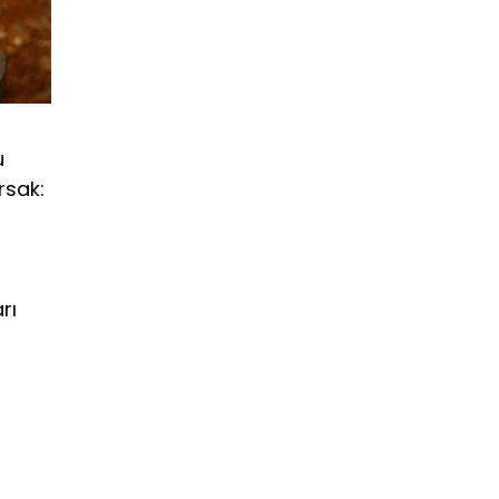
u
rsak:
rı