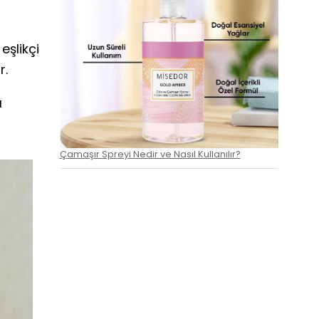
eşlikçi
r.
ı
Çamaşır Spreyi Nedir ve Nasıl Kullanılır?