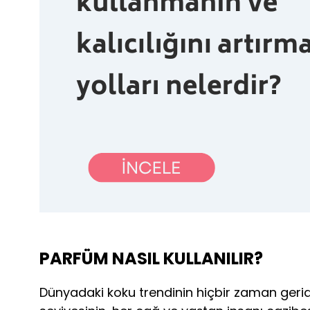
PARFÜM NASIL KULLANILIR?
Dünyadaki koku trendinin hiçbir zaman geri