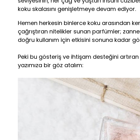
seviyesinin, her çağ ve yaştan insanı cazib
koku skalasını genişletmeye devam ediyor.
Hemen herkesin binlerce koku arasından kendi
çağrıştıran nitelikler sunan parfümler; zann
doğru kullanım için etkisini sonuna kadar gös
Peki bu gösteriş ve ihtişam desteğini artıran 
yazımıza bir göz atalım: