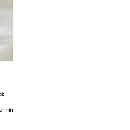
ak
erinin