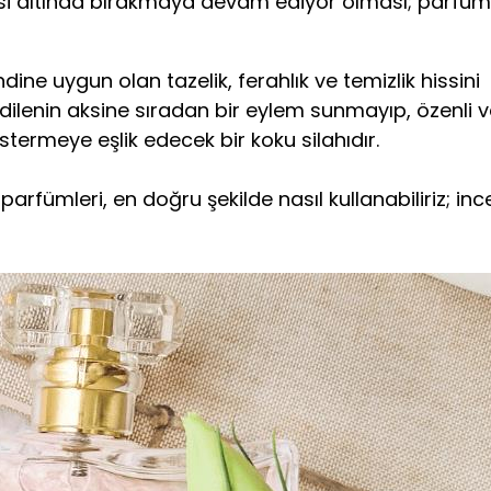
esi altında bırakmaya devam ediyor olması; parfüm
ne uygun olan tazelik, ferahlık ve temizlik hissini
edilenin aksine sıradan bir eylem sunmayıp, özenli 
termeye eşlik edecek bir koku silahıdır.
parfümleri, en doğru şekilde nasıl kullanabiliriz; in