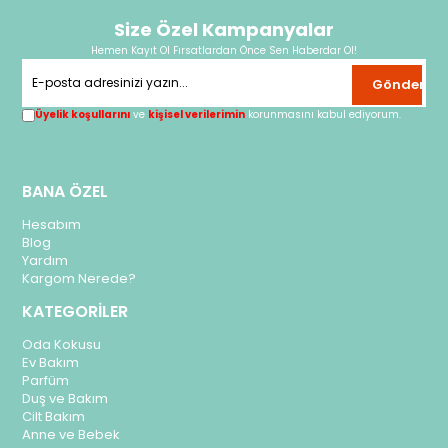
Size Özel Kampanyalar
Hemen Kayıt Ol Fırsatlardan Önce Sen Haberdar Ol!
Gönder
Üyelik koşullarını
ve
kişisel verilerimin
korunmasını kabul ediyorum.
BANA ÖZEL
Hesabım
Blog
Yardım
Kargom Nerede?
KATEGORİLER
Oda Kokusu
Ev Bakım
Parfüm
Duş ve Bakım
Cilt Bakım
Anne ve Bebek