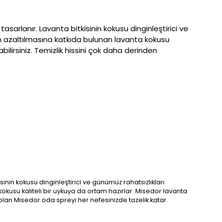
sarlanır. Lavanta bitkisinin kokusu dinginleştirici ve
iğin azaltılmasına katkıda bulunan lavanta kokusu
ilirsiniz. Temizlik hissini çok daha derinden
inin kokusu dinginleştirici ve günümüz rahatsızlıkları
a kokusu kaliteli bir uykuya da ortam hazırlar. Misedor lavanta
olan Misedor oda spreyi her nefesinizde tazelik katar.