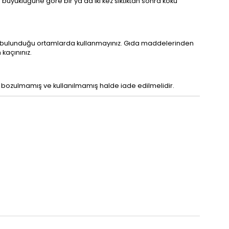
 büyüklüğüne göre bir ya da iki kez sıktıktan sonra koku
rin bulunduğu ortamlarda kullanmayınız. Gıda maddelerinden
kaçınınız.
, bozulmamış ve kullanılmamış halde iade edilmelidir.