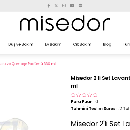
Duş ve Bakım
Ev Bakım
Cilt Bakım
Blog
Tüm
kusu ve Çamaşır Parfümü 330 ml
Misedor 2 li Set Lav
ml
Para Puan
:
0
Tahmini Teslim Süresi
:
2 Tah
Misedor 2'li Set