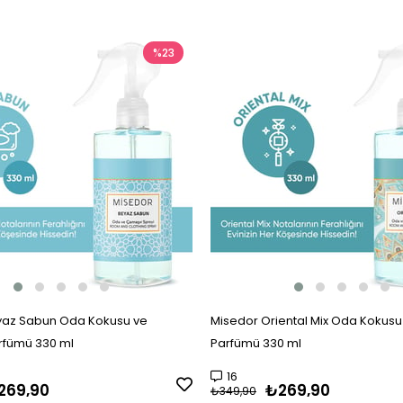
%23
yaz Sabun Oda Kokusu ve
Misedor Oriental Mix Oda Kokus
rfümü 330 ml
Parfümü 330 ml
16
269,90
₺269,90
₺349,90