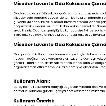
Misedor Lavanta Oda Kokusu ve Çamaşı
Odalarda oluşan kötü kokular çoğu zaman rahatsız edici olabili
Misedor oda parfümü sayesinde tüm bu kokular zahmetsiz bir 
güvenle kullanabilirsiniz. Misedor lavanta aromalı oda ve ça
doğrultarak sıkmanız bu ürünü kullanmak için yeterlidir. Sade
sıkabilirsiniz. Odanızın genişliği bu konuda size fikir verebili
kilim, koltuk ve havlularınızda Misedor oda kokusu ve lavanta 
Misedor Lavanta Oda Kokusu ve Çamaşı
Oda parfümü kullanımı odalarınızın hoş kokuyla dolmasını ve
havasını değiştirmeye yardımcı olur. Lavanta çamaşır kokusu k
gerekir. Hamilelerin, astım hastalarının, bebeklerin ve alerj
organla temas ettirilmemelidir. Cilalanmış ve ahşaptan üre
Kullanım Alanı:
Sprey formu ile kullanım kolaylığı sağlayan Misedor oda ve 
normal kullanımda günde üç veya dört kez istenen miktarda ku
Kullanım Önerisi: