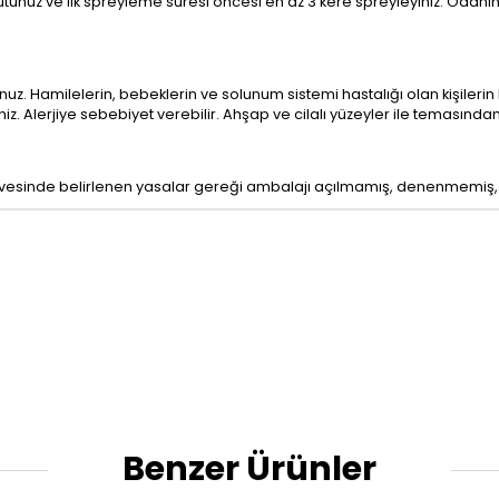
 tutunuz ve ilk spreyleme süresi öncesi en az 3 kere spreyleyiniz. Odanın
nuz. Hamilelerin, bebeklerin ve solunum sistemi hastalığı olan kişile
 Alerjiye sebebiyet verebilir. Ahşap ve cilalı yüzeyler ile temasından 
çerçevesinde belirlenen yasalar gereği ambalajı açılmamış, denenmemiş
Benzer Ürünler