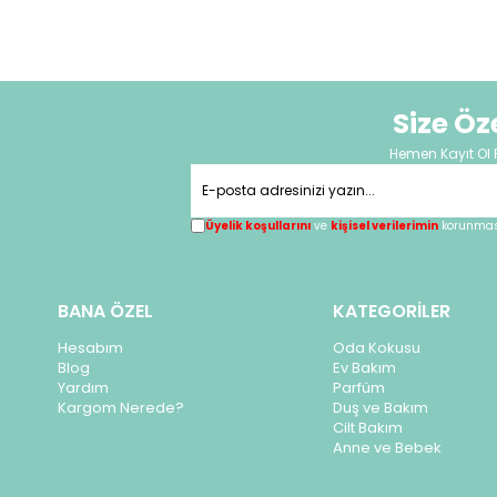
Size Ö
Hemen Kayıt Ol 
Üyelik koşullarını
ve
kişisel verilerimin
korunması
BANA ÖZEL
KATEGORİLER
Hesabım
Oda Kokusu
Blog
Ev Bakım
Yardım
Parfüm
Kargom Nerede?
Duş ve Bakım
Cilt Bakım
Anne ve Bebek