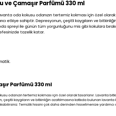
su ve Çamaşır Parfümü 330 ml
lavanta oda kokusu odanızın tertemiz kokması için özel olarak ta
ırıcı etkiye sahiptir. Depresyonun, çeşitli kaygıların ve bitkinl
oda spreyi ile günün tüm yorgunluğunu mis gibi kokulara bırakab
fesinizde tazelik katar.
matik.
şır Parfümü 330 ml
su odanızın tertemiz kokması için özel olarak tasarlanır. Lavanta bitkis
n, çeşitli kaygıların ve bitkinliğin azaltılmasına katkıda bulunan lavant
abilirsiniz. Temizlik hissini çok daha derinden hissetmenize yardımcı 