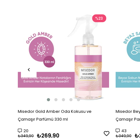
%23
Misedor Gold Amber Oda Kokusu ve
Misedor Be
Çamaşır Parfümü 330 ml
Çamaşır Pa
20
43
₺269,90
₺
₺349,90
₺349,90