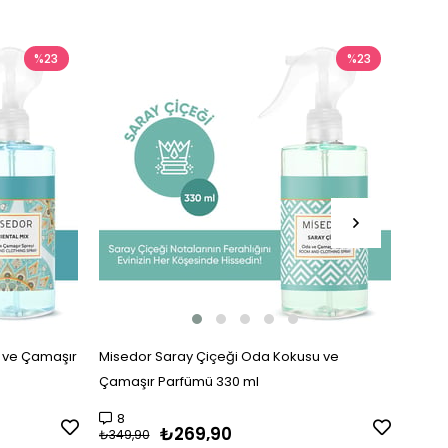
%23
%23
u ve Çamaşır
Misedor Saray Çiçeği Oda Kokusu ve
Mised
Çamaşır Parfümü 330 ml
Parfü
8
14
₺269,90
₺349,90
₺349,