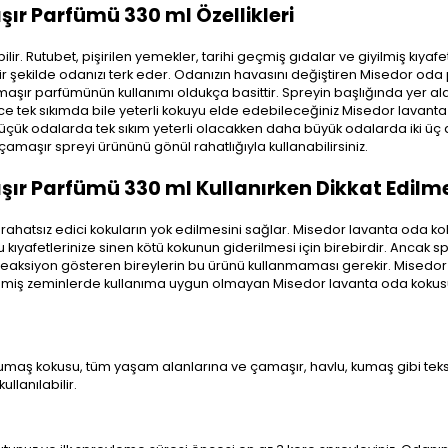
r Parfümü 330 ml Özellikleri
r. Rutubet, pişirilen yemekler, tarihi geçmiş gıdalar ve giyilmiş kıyaf
şekilde odanızı terk eder. Odanızın havasını değiştiren Misedor oda p
maşır parfümünün kullanımı oldukça basittir. Spreyin başlığında yer al
ce tek sıkımda bile yeterli kokuyu elde edebileceğiniz Misedor lavanta
r. Küçük odalarda tek sıkım yeterli olacakken daha büyük odalarda iki üç d
çamaşır spreyi ürününü gönül rahatlığıyla kullanabilirsiniz.
r Parfümü 330 ml Kullanırken Dikkat Edilme
 rahatsız edici kokuların yok edilmesini sağlar. Misedor lavanta oda 
ıyafetlerinize sinen kötü kokunun giderilmesi için birebirdir. Ancak 
ik reaksiyon gösteren bireylerin bu ürünü kullanmaması gerekir. Misedo
tilmiş zeminlerde kullanıma uygun olmayan Misedor lavanta oda kokus
kumaş kokusu, tüm yaşam alanlarına ve çamaşır, havlu, kumaş gibi teks
llanılabilir.