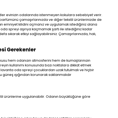
etler evinizin odalarında istenmeyen kokulara sebebiyet verir.
arfümünü çamaşırlarınızda ve diğer tekstil ürünlerinizde de
an emniyet kilidini açmanız ve uygulamak istediğiniz alana
 oda spreyi aşırıya kaçmamak şartı ile istediğiniz kadar
efa sıkarak etkiyi sağlayabilirsiniz. Çamaşırlarınızda, halı,
si Gerekenler
kokusu hem odanızın atmosferini hem de kumaşlarınızın
spreyin kullanımı konusunda bazı noktalara dikkat etmek
r lavanta oda spreyi çocuklardan uzak tutulmalı ve hiçbir
u güneş ışığından korunarak saklanmalıdır
til ürünlerine uygulanabilir. Odanın büyüklüğüne göre