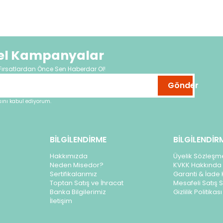
zel Kampanyalar
Fırsatlardan Önce Sen Haberdar Ol!
Gönder
nı kabul ediyorum.
BİLGİLENDİRME
BİLGİLENDİR
Hakkımızda
Üyelik Sözleşm
Neden Misedor?
KVKK Hakkında 
Sertifikalarımız
Garanti & İade 
Toptan Satış ve İhracat
Mesafeli Satış
Banka Bilgilerimiz
Gizlilik Politikası
İletişim