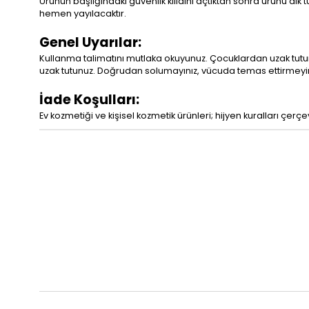
Ürünün başlığındaki güvenlik kilidini açtıktan sonra ürünü dik
hemen yayılacaktır.
Genel Uyarılar:
Kullanma talimatını mutlaka okuyunuz. Çocuklardan uzak tutu
uzak tutunuz. Doğrudan solumayınız, vücuda temas ettirmeyiniz.
İade Koşulları:
Ev kozmetiği ve kişisel kozmetik ürünleri; hijyen kuralları 