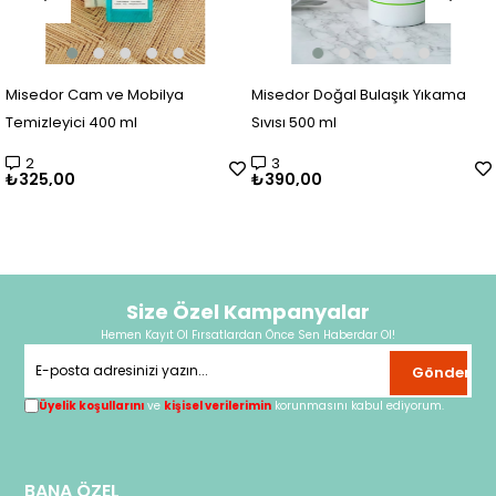
Misedor Cam ve Mobilya
Misedor Doğal Bulaşık Yıkama
Temizleyici 400 ml
Sıvısı 500 ml
2
3
₺325,00
₺390,00
Size Özel Kampanyalar
Hemen Kayıt Ol Fırsatlardan Önce Sen Haberdar Ol!
Gönder
Üyelik koşullarını
ve
kişisel verilerimin
korunmasını kabul ediyorum.
BANA ÖZEL