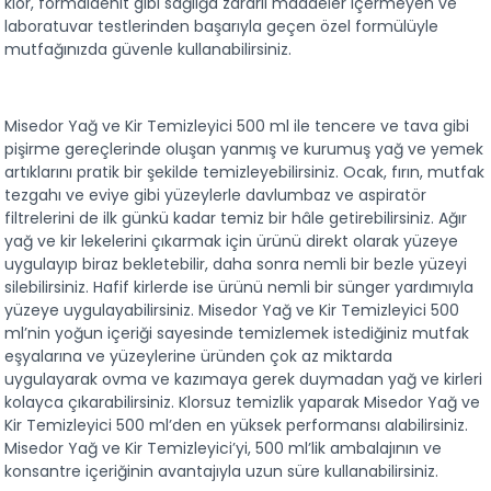
klor, formaldehit gibi sağlığa zararlı maddeler içermeyen ve 
laboratuvar testlerinden başarıyla geçen özel formülüyle 
mutfağınızda güvenle kullanabilirsiniz.
Misedor Yağ ve Kir Temizleyici 500 ml ile tencere ve tava gibi 
pişirme gereçlerinde oluşan yanmış ve kurumuş yağ ve yemek 
artıklarını pratik bir şekilde temizleyebilirsiniz. Ocak, fırın, mutfak 
tezgahı ve eviye gibi yüzeylerle davlumbaz ve aspiratör 
filtrelerini de ilk günkü kadar temiz bir hâle getirebilirsiniz. Ağır 
yağ ve kir lekelerini çıkarmak için ürünü direkt olarak yüzeye 
uygulayıp biraz bekletebilir, daha sonra nemli bir bezle yüzeyi 
silebilirsiniz. Hafif kirlerde ise ürünü nemli bir sünger yardımıyla 
yüzeye uygulayabilirsiniz. Misedor Yağ ve Kir Temizleyici 500 
ml’nin yoğun içeriği sayesinde temizlemek istediğiniz mutfak 
eşyalarına ve yüzeylerine üründen çok az miktarda 
uygulayarak ovma ve kazımaya gerek duymadan yağ ve kirleri 
kolayca çıkarabilirsiniz. Klorsuz temizlik yaparak Misedor Yağ ve 
Kir Temizleyici 500 ml’den en yüksek performansı alabilirsiniz. 
Misedor Yağ ve Kir Temizleyici’yi, 500 ml’lik ambalajının ve 
konsantre içeriğinin avantajıyla uzun süre kullanabilirsiniz.