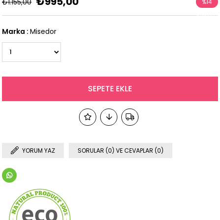
₺995,00
₺1.155,00
%
14
İndirim
Marka
:
Misedor
YORUM YAZ
SORULAR (0) VE CEVAPLAR (0)