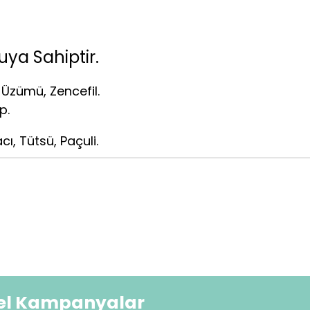
ya Sahiptir.
 Üzümü, Zencefil.
p.
ı, Tütsü, Paçuli.
zel Kampanyalar