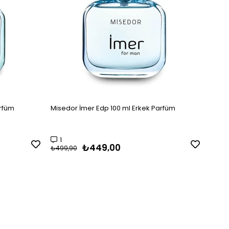
arfüm
Misedor İmer Edp 100 ml Erkek Parfüm
1
₺449,00
₺499,90