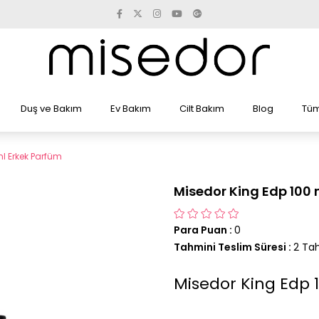
Duş ve Bakım
Ev Bakım
Cilt Bakım
Blog
Tüm
l Erkek Parfüm
Misedor King Edp 100 
Para Puan
:
0
Tahmini Teslim Süresi
:
2 Tah
Misedor King Edp 