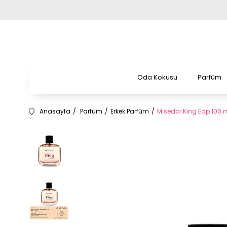
Oda Kokusu
Parfüm
Anasayfa
Parfüm
Erkek Parfüm
Misedor King Edp 100 m