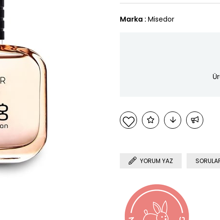
Marka
:
Misedor
Ür
YORUM YAZ
SORULAR