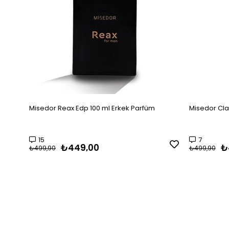
Misedor Reax Edp 100 ml Erkek Parfüm
Misedor Cla
15
7
₺449,00
₺
₺499,90
₺499,90