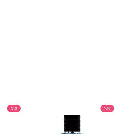
%10
%10