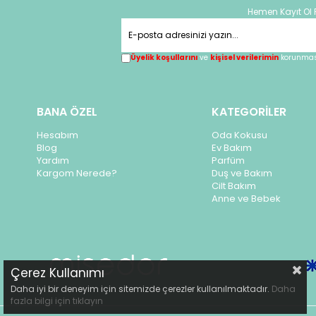
Hemen Kayıt Ol 
Üyelik koşullarını
ve
kişisel verilerimin
korunması
BANA ÖZEL
KATEGORİLER
Hesabım
Oda Kokusu
Blog
Ev Bakım
Yardım
Parfüm
Kargom Nerede?
Duş ve Bakım
Cilt Bakım
Anne ve Bebek
Çerez Kullanımı
Daha iyi bir deneyim için sitemizde çerezler kullanılmaktadır.
Daha
fazla bilgi için
tıklayın