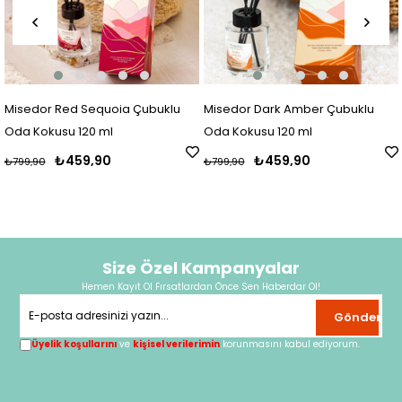
ÜCRETSIZ KARGO
Misedor Dark Amber Çubuklu
Misedor 2'li Set Gold Amber
Oda Kokusu 120 ml
Çubuklu Oda Kokusu ve Oda
Spreyi
₺459,90
₺579,90
₺799,90
₺999,90
Size Özel Kampanyalar
Hemen Kayıt Ol Fırsatlardan Önce Sen Haberdar Ol!
Gönder
Üyelik koşullarını
ve
kişisel verilerimin
korunmasını kabul ediyorum.