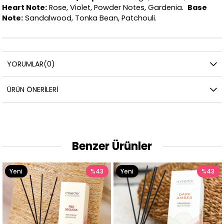
Heart Note:
Rose, Violet, Powder Notes, Gardenia.
Base
Note:
Sandalwood, Tonka Bean, Patchouli.
YORUMLAR
(0)
ÜRÜN ÖNERILERI
Benzer Ürünler
3
Yeni
%43
Yeni
%4
Ürün
Ürün