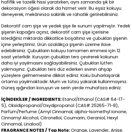
hafiflik ve tazelik hissi yaratırken, aynı zamanda şık bir
dekorasyon öğesi olarak da hizmet verir. Bu eşsiz kokuyu
deneyerek, mekânınıza sakinlik ve rahatlık getirebilirsiniz.
Dekoratif cam şişe ve yedek şişe ile sunum yapılmıştır. Yedek
şişenin kapağını açınız, dekoratif cam şişe içerisine
istediğiniz miktarda dikkatlice boşaltınız ve çubukları şişenin
içine yerleştiriniz. Ürün azaldıkça şişenin üzerine ilave
edebilirsiniz. Çubukların kokuyu tamamen emmesi için 12
saat yeterlidir. Kuruyan çubukları ters çevirerek kokunun
daha iyi yayılmasını sağlayabilirsiniz. Çubukları lütfen
yakmayınız. Çubukları ters düz ederken sıvının ahşap
yüzeylere gelmemesine dikkat ediniz. Koku buharlaşarak
ortama yayılmaktadır. Mum ve tütsü yakarak kullanmayınız.
Güneş ışığından koruyun ve serin yerde muhafaza ediniz.
İÇİNDEKİLER / INGREDIENTS:
Etanol/Ethanol (CAS# 64-17-
5), Oksidipropanol/Oxydipropanol (CAS# 25265-71-8),
Parfüm/Perfume (Amyl Cinnamal, alpha-Isomethyl Ionone,
Cinnamyl Alcohol, Citronellol, Coumarin, Geraniol, Hexyl
Cinnamal, Linalool)
FRAGRANCE NOTES / Top Note:
Orange, Lavender, Anise.