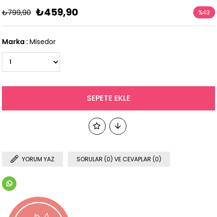
₺459,90
₺799,90
%
43
İndirim
Marka
:
Misedor
YORUM YAZ
SORULAR (0) VE CEVAPLAR (0)