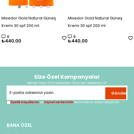
Misedor Gold Natural Güneş
Misedor Gold Natural Güneş
Kremi 30 spf 200 ml
Kremi 30 spf 200 ml
8
8
₺440,00
₺440,00
Size Özel Kampanyalar
Hemen Kayıt Ol Fırsatlardan Önce Sen Haberdar Ol!
Gönder
Üyelik koşullarını
ve
kişisel verilerimin
korunmasını kabul ediyorum.
BANA ÖZEL