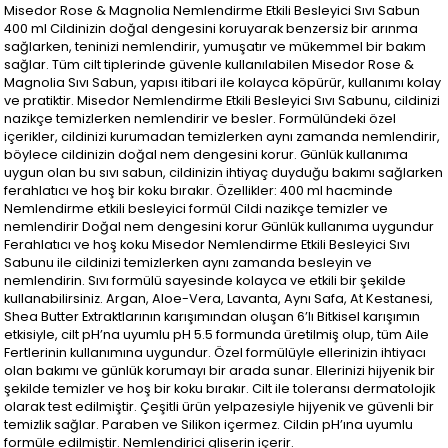
Misedor Rose & Magnolia Nemlendirme Etkili Besleyici Sıvı Sabun
400 ml Cildinizin doğal dengesini koruyarak benzersiz bir arınma
sağlarken, teninizi nemlendirir, yumuşatır ve mükemmel bir bakım
sağlar. Tüm cilt tiplerinde güvenle kullanılabilen Misedor Rose &
Magnolia Sıvı Sabun, yapısı itibari ile kolayca köpürür, kullanımı kolay
ve pratiktir. Misedor Nemlendirme Etkili Besleyici Sıvı Sabunu, cildinizi
nazikçe temizlerken nemlendirir ve besler. Formülündeki özel
içerikler, cildinizi kurumadan temizlerken aynı zamanda nemlendirir,
böylece cildinizin doğal nem dengesini korur. Günlük kullanıma
uygun olan bu sıvı sabun, cildinizin ihtiyaç duyduğu bakımı sağlarken
ferahlatıcı ve hoş bir koku bırakır. Özellikler: 400 ml hacminde
Nemlendirme etkili besleyici formül Cildi nazikçe temizler ve
nemlendirir Doğal nem dengesini korur Günlük kullanıma uygundur
Ferahlatıcı ve hoş koku Misedor Nemlendirme Etkili Besleyici Sıvı
Sabunu ile cildinizi temizlerken aynı zamanda besleyin ve
nemlendirin. Sıvı formülü sayesinde kolayca ve etkili bir şekilde
kullanabilirsiniz. Argan, Aloe-Vera, Lavanta, Aynı Safa, At Kestanesi,
Shea Butter Extraktlarının karışımından oluşan 6’lı Bitkisel karışımın
etkisiyle, cilt pH’na uyumlu pH 5.5 formunda üretilmiş olup, tüm Aile
Fertlerinin kullanımına uygundur. Özel formülüyle ellerinizin ihtiyacı
olan bakımı ve günlük korumayı bir arada sunar. Ellerinizi hijyenik bir
şekilde temizler ve hoş bir koku bırakır. Cilt ile toleransı dermatolojik
olarak test edilmiştir. Çeşitli ürün yelpazesiyle hijyenik ve güvenli bir
temizlik sağlar. Paraben ve Silikon içermez. Cildin pH’ına uyumlu
formüle edilmiştir. Nemlendirici gliserin içerir.