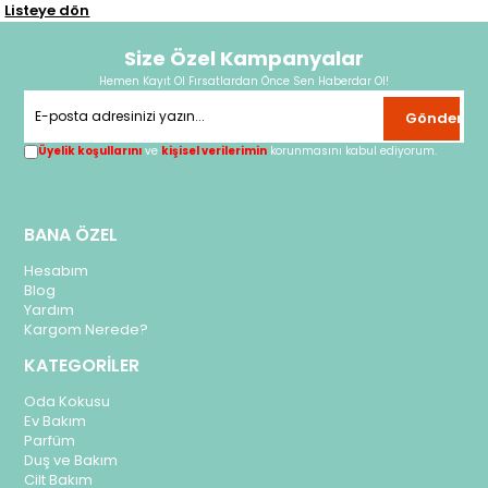
Listeye dön
Size Özel Kampanyalar
Hemen Kayıt Ol Fırsatlardan Önce Sen Haberdar Ol!
Gönder
Üyelik koşullarını
ve
kişisel verilerimin
korunmasını kabul ediyorum.
BANA ÖZEL
Hesabım
Blog
Yardım
Kargom Nerede?
KATEGORİLER
Oda Kokusu
Ev Bakım
Parfüm
Duş ve Bakım
Cilt Bakım