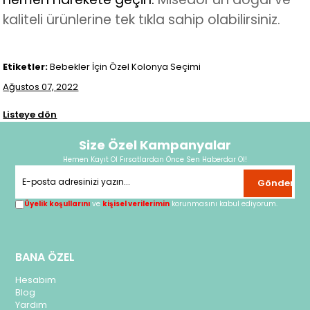
kaliteli ürünlerine tek tıkla sahip olabilirsiniz.
Etiketler:
Bebekler İçin Özel Kolonya Seçimi
Ağustos 07, 2022
Listeye dön
Size Özel Kampanyalar
Hemen Kayıt Ol Fırsatlardan Önce Sen Haberdar Ol!
Gönder
Üyelik koşullarını
ve
kişisel verilerimin
korunmasını kabul ediyorum.
BANA ÖZEL
Hesabım
Blog
Yardım