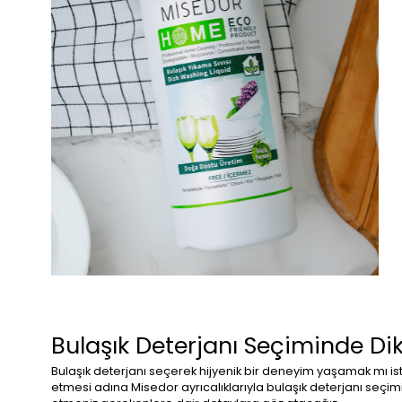
Bulaşık Deterjanı Seçiminde Di
Bulaşık deterjanı seçerek hijyenik bir deneyim yaşamak mı 
etmesi adına Misedor ayrıcalıklarıyla bulaşık deterjanı seçimin