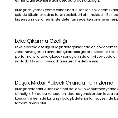
etmeniz gerekenlere dair detaylara göz atacağız.
Bulaşıklar, yemek yeme esnasında kullanılan çok önemli kapla
şekilde tüketmek adına tercih edildikleri bilinmektedir. Bu ne
hijyen sunması önemli. İşte deterjan seçerken önemsemeniz
Leke Çıkarma Özelliği
Leke çıkarma özelliği bulaşık deterjanlarında en çok önemse
zorlamaya gerek kalmadan çıkarması gerekir.
Misedor Ferox 
performansı ortaya çıkacak sonuçların da en iyi seviyede olma
noktada
Misedor
ayrıcalıklarını tercih edebilirsiniz.
Düşük Miktar Yüksek Oranda Temizleme
Bulaşık deterjanı kullanırken bol bol döküp köpürtmek yerine 
etmeliyiz. Siz de bu konuda en ideal seçeneklerden fayda 
konsantre hem de kullanışlı bulaşık deterjanları sayesinde be
tamamlanmış olur.