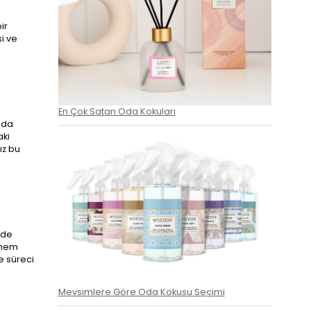
ir
i ve
En Çok Satan Oda Kokuları
 da
aki
ız bu
ade
 hem
e süreci
Mevsimlere Göre Oda Kokusu Seçimi