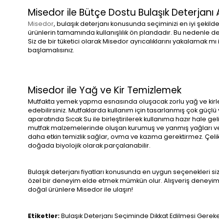
Misedor ile Bütçe Dostu Bulaşık Deterjanı A
Misedor
, bulaşık deterjanı konusunda seçiminizi en iyi şekilde
ürünlerin tamamında kullanışlılık ön plandadır. Bu nedenle d
Siz de bir tüketici olarak Misedor ayrıcalıklarını yakalamak 
başlamalısınız.
Misedor ile Yağ ve Kir Temizlemek
Mutfakta yemek yapma esnasında oluşacak zorlu yağ ve kirle
edebilirsiniz. Mutfaklarda kullanım için tasarlanmış çok güçlü 
aparatında Sıcak Su ile birleştirilerek kullanıma hazır hale geli
mutfak malzemelerinde oluşan kurumuş ve yanmış yağları ve yem
daha etkin temizlik sağlar, ovma ve kazıma gerektirmez. Çel
doğada biyolojik olarak parçalanabilir.
Bulaşık deterjanı fiyatları konusunda en uygun seçenekleri 
özel bir deneyim elde etmek mümkün olur. Alışveriş deneyimini
doğal ürünlere Misedor ile ulaşın!
Etiketler:
Bulaşık Deterjanı Seçiminde Dikkat Edilmesi Gerek