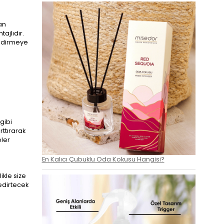
an
ajlıdır.
endirmeye
 gibi
rttırarak
eler
En Kalıcı Çubuklu Oda Kokusu Hangisi?
ikle size
edirtecek