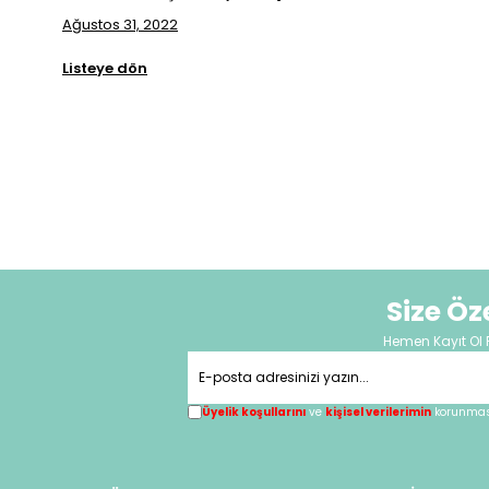
Ağustos 31, 2022
Listeye dön
Size Ö
Hemen Kayıt Ol 
Üyelik koşullarını
ve
kişisel verilerimin
korunması