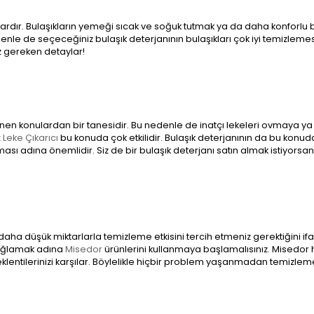
rdır. Bulaşıkların yemeği sıcak ve soğuk tutmak ya da daha konforlu b
denle de seçeceğiniz bulaşık deterjanının bulaşıkları çok iyi temizlemes
 gereken detaylar!
nen konulardan bir tanesidir. Bu nedenle de inatçı lekeleri ovmaya ya
Leke Çıkarıcı
bu konuda çok etkilidir. Bulaşık deterjanının da bu konud
sı adına önemlidir. Siz de bir bulaşık deterjanı satın almak istiyorsan
daha düşük miktarlarla temizleme etkisini tercih etmeniz gerektiğini if
sağlamak adına
Misedor
ürünlerini kullanmaya başlamalısınız. Misedor
klentilerinizi karşılar. Böylelikle hiçbir problem yaşanmadan temizlem