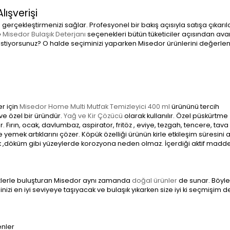
lışverişi
 gerçekleştirmenizi sağlar. Profesyonel bir bakış açısıyla satışa çıkarıl
e
Misedor Bulaşık Deterjanı
seçenekleri bütün tüketiciler açısından avant
mı istiyorsunuz? O halde seçiminizi yaparken Misedor ürünlerini değerl
r için
Misedor Home Multi Mutfak Temizleyici 400 ml
ürününü tercih
ve özel bir üründür.
Yağ ve Kir Çözücü
olarak kullanılır. Özel püskürtme
r. Fırın, ocak, davlumbaz, aspirator, fritöz , eviye, tezgah, tencere, tava
ek artıklarını çözer. Köpük özelliği ürünün kirle etkileşim süresini a
ik ,döküm gibi yüzeylerde korozyona neden olmaz. İçerdiği aktif madd
sizlerle buluşturan Misedor aynı zamanda
doğal ürünler
de sunar. Böylel
zi en iyi seviyeye taşıyacak ve bulaşık yıkarken size iyi ki seçmişim d
enler