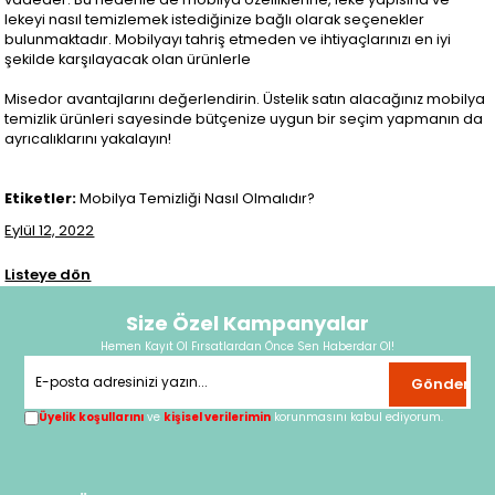
lekeyi nasıl temizlemek istediğinize bağlı olarak seçenekler
bulunmaktadır. Mobilyayı tahriş etmeden ve ihtiyaçlarınızı en iyi
şekilde karşılayacak olan ürünlerle
Misedor avantajlarını değerlendirin. Üstelik satın alacağınız mobilya
temizlik ürünleri sayesinde bütçenize uygun bir seçim yapmanın da
ayrıcalıklarını yakalayın!
Etiketler:
Mobilya Temizliği Nasıl Olmalıdır?
Eylül 12, 2022
Listeye dön
Size Özel Kampanyalar
Hemen Kayıt Ol Fırsatlardan Önce Sen Haberdar Ol!
Gönder
Üyelik koşullarını
ve
kişisel verilerimin
korunmasını kabul ediyorum.