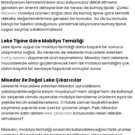
Mobilyanızın temizlenmesini arzu ediyorsanız dikkat etmeniz
gereken en önemli detaylardan bir tanesi de kumaş tipidir. Çünkü
Misedor
mobilya ürünleri doğal olsa da kumaş tipine göre temizlik
dikkatle değerlendirilmesi gereken bir konudur. Siz de bu konuda
bilinçli bir tüketici olduğunuzu yansıtmak istiyorsanız kumaş tipine
uygun seçime odaklanmalısınız.
Leke Tipine Göre Mobilya Temizliği
Leke tipine uygun bir mobilya temizliği daha başarılı bir sonuca
ulaşmanızı sağlar. Bu nedenle de lekelerle mücadele ederken
inatçı lekeleri
düşünerek ürün seçmelisiniz. Misedor hem lekelerle
mücadelede elinizi güçlendirecek hem de mobilya temizliğini çok
daha başarılı bir seviyeye taşıyacak sonuçlar sunar.
Misedor ile Doğal Leke Çıkarıcılar
Lekelerle mücadele ederken Misedor ayrıcalıklarını
yakalayabileceğinizi biliyor muydunuz? Hem doğal hem de kullanışlı
bir seçenek olması açısından mobilya temizleme ürünlerini eşsiz bir
şekilde tercih edebileceksiniz. O halde zaman kaybetmeden
seçiminizi yaparak size özel bir çözüme ulaşın. Peki, Misedor
ürünlerini satın alırken
leke çıkarıcılar
konusunda neleri dikkate
almalısınız?
Misedor, mobilya temizliği sırasında kullanabileceğiniz farklı ürünler
vadeder. Bu nedenle de mobilya özelliklerine, leke yapısına ve