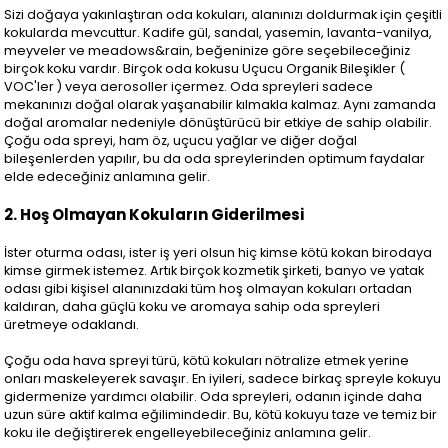
Sizi doğaya yakınlaştıran oda kokuları, alanınızı doldurmak için çeşitli
kokularda mevcuttur. Kadife gül, sandal, yasemin, lavanta-vanilya,
meyveler ve meadows&rain, beğeninize göre seçebileceğiniz
birçok koku vardır. Birçok oda kokusu Uçucu Organik Bileşikler (
VOC'ler ) veya aerosoller içermez. Oda spreyleri sadece
mekanınızı doğal olarak yaşanabilir kılmakla kalmaz. Aynı zamanda
doğal aromalar nedeniyle dönüştürücü bir etkiye de sahip olabilir.
Çoğu oda spreyi, ham öz, uçucu yağlar ve diğer doğal
bileşenlerden yapılır, bu da oda spreylerinden optimum faydalar
elde edeceğiniz anlamına gelir.
2. Hoş Olmayan Kokuların Giderilmesi
İster oturma odası, ister iş yeri olsun hiç kimse kötü kokan birodaya
kimse girmek istemez. Artık birçok kozmetik şirketi, banyo ve yatak
odası gibi kişisel alanınızdaki tüm hoş olmayan kokuları ortadan
kaldıran, daha güçlü koku ve aromaya sahip oda spreyleri
üretmeye odaklandı.
Çoğu oda hava spreyi türü, kötü kokuları nötralize etmek yerine
onları maskeleyerek savaşır. En iyileri, sadece birkaç spreyle kokuyu
gidermenize yardımcı olabilir. Oda spreyleri, odanın içinde daha
uzun süre aktif kalma eğilimindedir. Bu, kötü kokuyu taze ve temiz bir
koku ile değiştirerek engelleyebileceğiniz anlamına gelir.