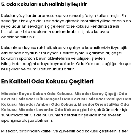
5. Oda Kokuları Ruh Halinizi İyileştirir
Kokular yüzyıllardır aromaterapi ve ruhsal şifa için kullanılmıştır. En
sevdiğiniz kokuyla dolu bir odaya girmek, moralinizi yükseltmenin en
iyi yoludur. En sevdiğiniz çiçeklerin taze kokusu, kendinizi stresli
hissetseniz bile odalarınızı canlandırabilir. İşinize kolayca
odaklanabilirsiniz.
Koku alma duyusu ruh hali, stres ve çalışma kapasitenizin fizyolojik
etkilerinde hayati bir rol oynar. Elektrofizyolojik çalışmalar, çeşitli
kokuların spontan beyin aktivitelerini ve bilişsel işlevleri
iyileştirebileceğini ortaya koymaktadır. Oda Kokuları, sağlığınızla çok
iyi ilişkilidir ve olumlu tutumunuzu artırır.
En Kaliteli Oda Kokusu Çeşitleri
Misedor Beyaz Sabun Oda Kokusu
,
MisedorSaray Çiçeği Oda
Kokusu
,
Misedor Gül Bahçesi Oda Kokusu
,
Misedor Vanilya Oda
Kokusu
,
Misedor Amber Oda Kokusu
,
MisedorOrientalMix Oda
Kokusu
,
Misedor Lavanta Oda Kokusu
gibi bir çok ürün sizler için
sunulmaktadır. Siz de bu ürünleri detaylı bir şekilde inceleyerek
siparişinizi oluşturabilirsiniz.
Misedor, birbirinden kaliteli ve güvenilir oda kokusu çeşitlerini sizler