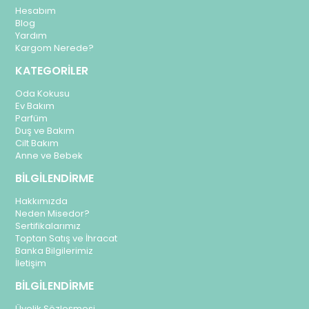
Hesabım
Blog
Yardım
Kargom Nerede?
KATEGORİLER
Oda Kokusu
Ev Bakım
Parfüm
Duş ve Bakım
Cilt Bakım
Anne ve Bebek
BİLGİLENDİRME
Hakkımızda
Neden Misedor?
Sertifikalarımız
Toptan Satış ve İhracat
Banka Bilgilerimiz
İletişim
BİLGİLENDİRME
Üyelik Sözleşmesi