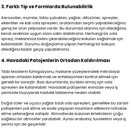
3. Farklı Tip ve Formlarda Bulunabilirlik
Aerosoller, mumlar, tütsü çubukları, yağlar, difüzörler, spreyler,
eklentiler ve katı oda spreyleri, aralarından seçim yapabileceğiniz
geniş bir ürün yelpazesi vardır. Bu durumda alanınız için istediğinizi,
kendi zevkinize uygun olanı satın alabilirsiniz. Herhangi bir oda
spreyi, mekanınıza tadını çıkarabileceğiniz kokuları sağlamak için
kullanılabilir. Durumu doğaçlama yapan herhangi bir kokuya
dilediğiniz kadar geçiş yapabilirsiniz.
4. Havadaki Patojenlerin Ortadan Kaldırılması
Tıbbi tesislerin fümigasyonu, hastane yüzeylerindeki mikrobiyal
ajanları ortadan kaldırmak ve enfeksiyonları kontrol etmek için
gerekli bir süreçtir. Bazı durumlarda, bu tıbbi amaç için oda
spreyleri de kullanılabilir. Havadaki patojenler evinizde veya iş
yerinizde büyüyerek hastalık listelerine neden olabilir.
Doğal özler ve uçucu yağlar bazlı oda spreyleri, genellikle bu zararlı
patojenleri yok etme ve evde yaşayan insanların etkilerini nötralize
etme yeteneğine sahiptir. Atmosferde bulunan kirleticilerin çoğu
sağlıksız bir atmosfer yaratabilir. Aynısı arabanız, tuvaletiniz veya iş
yeriniz için de geçerlidir.