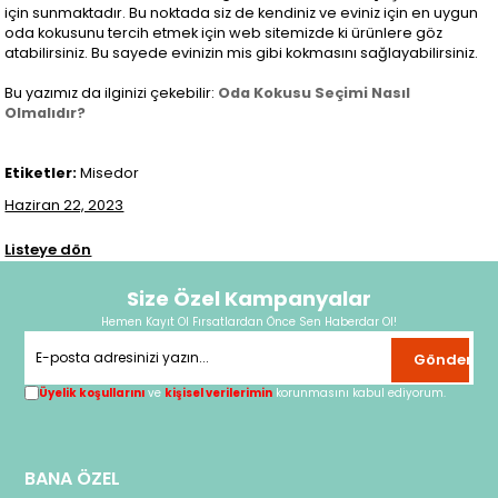
için sunmaktadır. Bu noktada siz de kendiniz ve eviniz için en uygun
oda kokusunu tercih etmek için web sitemizde ki ürünlere göz
atabilirsiniz. Bu sayede evinizin mis gibi kokmasını sağlayabilirsiniz.
Bu yazımız da ilginizi çekebilir:
Oda Kokusu Seçimi Nasıl
Olmalıdır?
Etiketler:
Misedor
Haziran 22, 2023
Listeye dön
Size Özel Kampanyalar
Hemen Kayıt Ol Fırsatlardan Önce Sen Haberdar Ol!
Gönder
Üyelik koşullarını
ve
kişisel verilerimin
korunmasını kabul ediyorum.
BANA ÖZEL