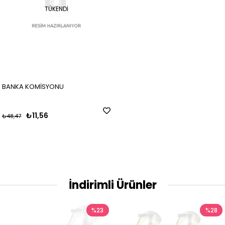
TÜKENDI
BANKA KOMİSYONU
₺11,56
₺48,47
İndirimli Ürünler
%23
%28