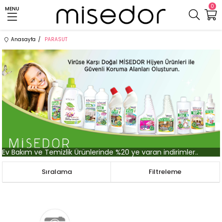
0
MENU
Anasayfa
PARASUT
Ev Bakım ve Temizlik Ürünlerinde %20 ye varan indirimler..
Sıralama
Filtreleme